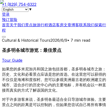
+1 (829) 754-6322
▼
登录
预订冒险
首页
关于我们
景点
旅游行程
酒店
客房
文章
博客
联系我们
探索行
程
Cultural & Historical Tours
2026/6/9
•
7 min read
圣多明各城市游览：最佳景点
Tour Guide
如果您的多米尼加共和国之旅包括首都，圣多明各城市之旅：
历史、文化和必看景点应该是您的首选。在这里您可以获得的
不仅仅是海滩和度假村。您可以参观美洲最古老的欧洲建立的
城市、适合步行的历史中心内的主要地标，并有机会以一种直
接而真实的方式了解该国的文化。
对于许多游客来说，圣多明各最适合全日导游城市体验。主要
景点之间的距离是可以控制的，但如果您尝试自己将所有事情