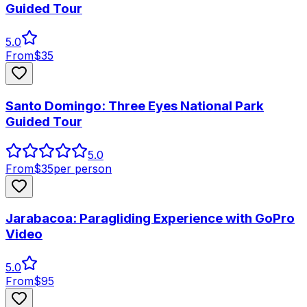
Guided Tour
5.0
From
$
35
Santo Domingo: Three Eyes National Park
Guided Tour
5.0
From
$
35
per person
Jarabacoa: Paragliding Experience with GoPro
Video
5.0
From
$
95