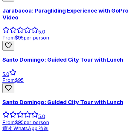
Jarabacoa: Paragliding Experience with GoPro
Video
5.0
From
$
95
per person
Santo Domingo: Guided City Tour with Lunch
5.0
From
$
95
Santo Domingo: Guided City Tour with Lunch
5.0
From
$
95
per person
通过 WhatsApp 咨询