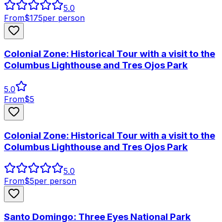
5.0
From
$
175
per person
Colonial Zone: Historical Tour with a visit to the
Columbus Lighthouse and Tres Ojos Park
5.0
From
$
5
Colonial Zone: Historical Tour with a visit to the
Columbus Lighthouse and Tres Ojos Park
5.0
From
$
5
per person
Santo Domingo: Three Eyes National Park