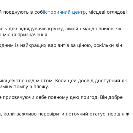
й поєднують в собі
історичний центр
, місцеві оглядові
 для відвідувачів круїзу, сімей і мандрівників, які
о місця призначення.
ним із найкращих варіантів за ціною, оскільки він
місцевістю над містом. Коли цей досвід доступний як
зміну темпу з пляжу.
не присвячуючи себе повному дню пригод. Він добре
й, коли важливо перевірити поточний статус, перш ніж