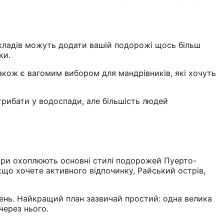
акладів можуть додати вашій подорожі щось більш
ки.
 також є вагомим вибором для мандрівників, які хочуть
трибати у водоспади, але більшість людей
і три охоплюють основні стилі подорожей Пуерто-
 якщо хочете активного відпочинку, Райський острів,
ень. Найкращий план зазвичай простий: одна велика
через нього.