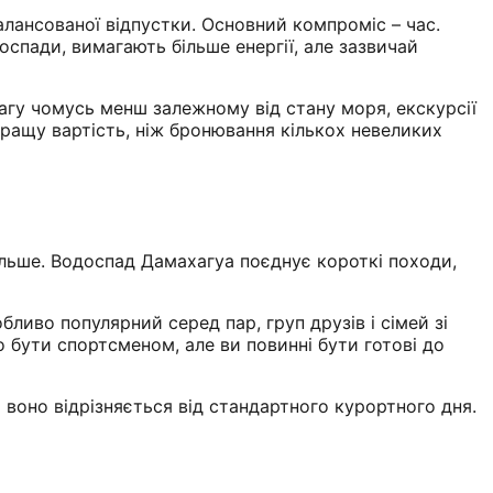
алансованої відпустки. Основний компроміс – час.
оспади, вимагають більше енергії, але зазвичай
вагу чомусь менш залежному від стану моря, екскурсії
кращу вартість, ніж бронювання кількох невеликих
ільше. Водоспад Дамахагуа поєднує короткі походи,
бливо популярний серед пар, груп друзів і сімей зі
о бути спортсменом, але ви повинні бути готові до
 воно відрізняється від стандартного курортного дня.