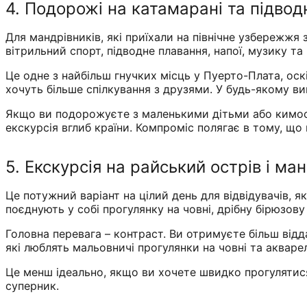
4. Подорожі на катамарані та підво
Для мандрівників, які приїхали на північне узбережжя
вітрильний спорт, підводне плавання, напої, музику та 
Це одне з найбільш гнучких місць у Пуерто-Плата, оск
хочуть більше спілкування з друзями. У будь-якому вип
Якщо ви подорожуєте з маленькими дітьми або кимось
екскурсія вглиб країни. Компроміс полягає в тому, що
5. Екскурсія на райський острів і ман
Це потужний варіант на цілий день для відвідувачів, 
поєднують у собі прогулянку на човні, дрібну бірюзову
Головна перевага – контраст. Ви отримуєте більш від
які люблять мальовничі прогулянки на човні та акварел
Це менш ідеально, якщо ви хочете швидко прогулятися
суперник.