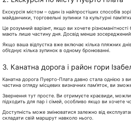
Екскурсія містом – один із найпростіших способів зор
майданчики, торговельні зупинки та культурні пам’ятки
Це розумний варіант, якщо ви хочете різноманітності б
мають лише частину дня. Досвід менше зосереджений н
Якщо ваша відпустка вже включає кілька пляжних днів,
об’єднує кілька зупинок в одному бронюванні.
3. Канатна дорога і район гори Ізаб
Канатна дорога Пуерто-Плата давно стала однією з виз
частина огляду місцевих визначних пам’яток, ви змож
Звернення тут просте. Ви отримуєте краєвиди, можлив
підходить для пар і сімей, особливо якщо ви хочете чо
Доступність може змінюватися залежно від експлуатаці
складати свій маршрут навколо нього.