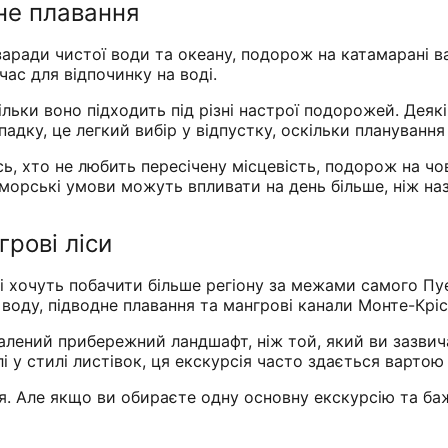
дне плавання
 заради чистої води та океану, подорож на катамарані 
час для відпочинку на воді.
ільки воно підходить під різні настрої подорожей. Дея
адку, це легкий вибір у відпустку, оскільки планування
, хто не любить пересічену місцевість, подорож на чо
 морські умови можуть впливати на день більше, ніж наз
грові ліси
які хочуть побачити більше регіону за межами самого П
 воду, підводне плавання та мангрові канали Монте-Кріс
далений прибережний ландшафт, ніж той, який ви зазвич
і у стилі листівок, ця екскурсія часто здається вартою
. Але якщо ви обираєте одну основну екскурсію та баж