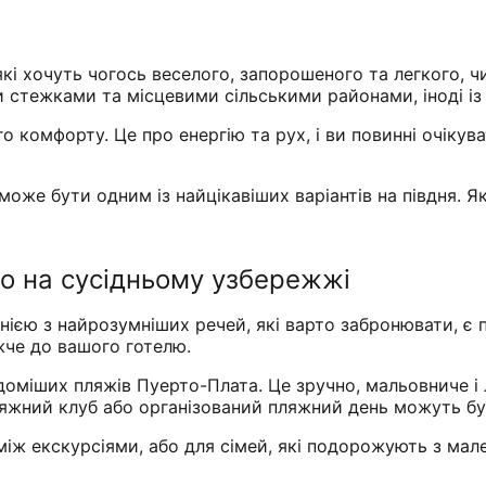
 які хочуть чогось веселого, запорошеного та легкого, 
стежками та місцевими сільськими районами, іноді із 
о комфорту. Це про енергію та рух, і ви повинні очікув
може бути одним із найцікавіших варіантів на півдня. 
о на сусідньому узбережжі
днією з найрозумніших речей, які варто забронювати, є 
жче до вашого готелю.
оміших пляжів Пуерто-Плата. Це зручно, мальовниче і
ляжний клуб або організований пляжний день можуть б
іж екскурсіями, або для сімей, які подорожують з мале