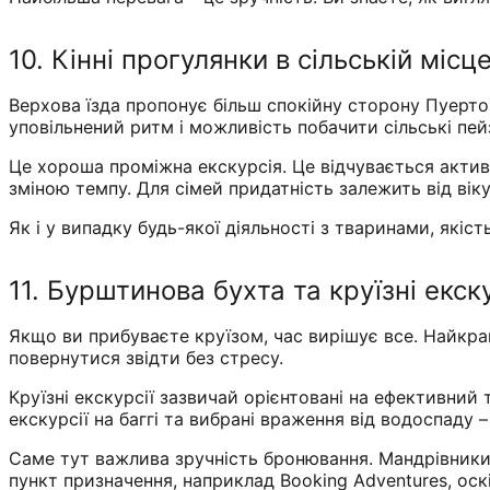
10. Кінні прогулянки в сільській місц
Верхова їзда пропонує більш спокійну сторону Пуерто
уповільнений ритм і можливість побачити сільські пе
Це хороша проміжна екскурсія. Це відчувається активн
зміною темпу. Для сімей придатність залежить від вік
Як і у випадку будь-якої діяльності з тваринами, якіс
11. Бурштинова бухта та круїзні екску
Якщо ви прибуваєте круїзом, час вирішує все. Найкра
повернутися звідти без стресу.
Круїзні екскурсії зазвичай орієнтовані на ефективний т
екскурсії на баггі та вибрані враження від водоспаду 
Саме тут важлива зручність бронювання. Мандрівники,
пункт призначення, наприклад Booking Adventures, оск