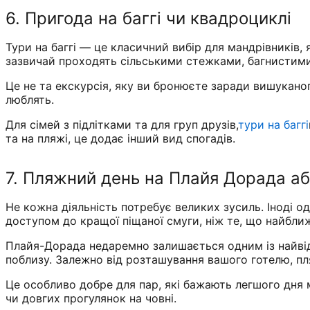
6. Пригода на баггі чи квадроциклі
Тури на баггі — це класичний вибір для мандрівників,
зазвичай проходять сільськими стежками, багнистими 
Це не та екскурсія, яку ви бронюєте заради вишуканог
люблять.
Для сімей з підлітками та для груп друзів,
тури на баггі
та на пляжі, це додає інший вид спогадів.
7. Пляжний день на Плайя Дорада аб
Не кожна діяльність потребує великих зусиль. Іноді о
доступом до кращої піщаної смуги, ніж те, що найбли
Плайя-Дорада недаремно залишається одним із найвід
поблизу. Залежно від розташування вашого готелю, п
Це особливо добре для пар, які бажають легшого дня м
чи довгих прогулянок на човні.