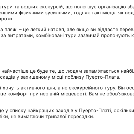
ьтури та водних екскурсій, що полегшує організацію зб
еншими фізичними зусиллями, тоді як такі місця, як вод
орожі.
на пляжі – це легкий натовп, але якщо ви віддаєте пере
е за витратами, комбіновані тури зазвичай пропонують 
 найчастіше це буде те, що людям запам’ятається найб
аскадів у захищеному місці поблизу Пуерто-Плата.
 хочуть активного дня, а не екскурсійного туру. Він осо
 це комфорт при нерівній місцевості. Вам не обов'язков
е у списку найкращих заходів у Пуерто-Платі, оскільки
ліки, не вимагаючи тривалої пересадки.