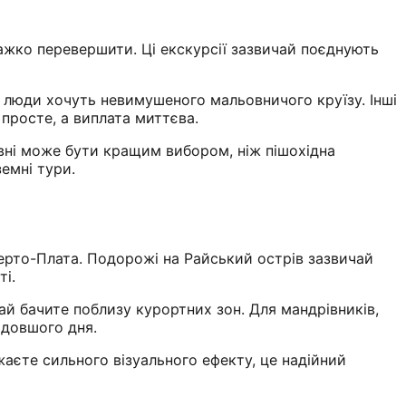
важко перевершити. Ці екскурсії зазвичай поєднують
кі люди хочуть невимушеного мальовничого круїзу. Інші
 просте, а виплата миттєва.
вні може бути кращим вибором, ніж пішохідна
емні тури.
уерто-Плата. Подорожі на Райський острів зазвичай
ті.
ай бачите поблизу курортних зон. Для мандрівників,
 довшого дня.
аєте сильного візуального ефекту, це надійний