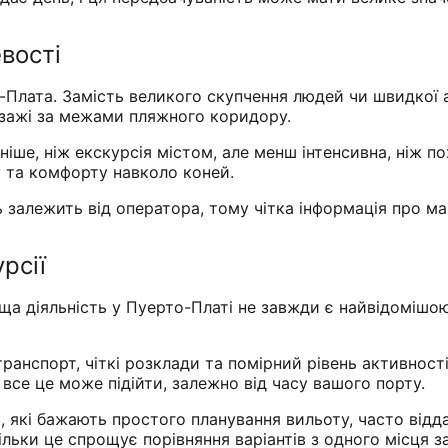
евості
-Плата. Замість великого скупчення людей чи швидкої 
йзажі за межами пляжного коридору.
іше, ніж екскурсія містом, але менш інтенсивна, ніж п
у та комфорту навколо коней.
ть залежить від оператора, тому чітка інформація про ма
рсії
ща діяльність у Пуерто-Платі не завжди є найвідомішою
ранспорт, чіткі розклади та помірний рівень активності.
– все це може підійти, залежно від часу вашого порту.
 які бажають простого планування вильоту, часто відд
ільки це спрощує порівняння варіантів з одного місця з