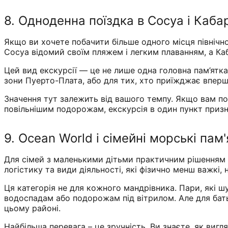
8. Одноденна поїздка в Сосуа і Каба
Якщо ви хочете побачити більше одного місця північн
Сосуа відомий своїм пляжем і легким плаванням, а Каб
Цей вид екскурсії — це не лише одна головна пам’ятка,
зони Пуерто-Плата, або для тих, хто приїжджає вперш
Значення тут залежить від вашого темпу. Якщо вам по
повільнішим подорожам, екскурсія в один пункт при
9. Ocean World і сімейні морські пам
Для сімей з маленькими дітьми практичним рішенням м
логістику та види діяльності, які фізично менш важкі, 
Ця категорія не для кожного мандрівника. Пари, які ш
водоспадам або подорожам під вітрилом. Але для бать
цьому районі.
Найбільша перевага – це зручність. Ви знаєте, як вигл