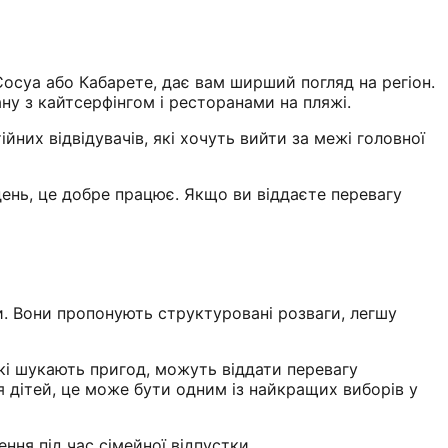
Сосуа або Кабарете, дає вам ширший погляд на регіон.
ну з кайтсерфінгом і ресторанами на пляжі.
йних відвідувачів, які хочуть вийти за межі головної
день, це добре працює. Якщо ви віддаєте перевагу
и. Вони пропонують структуровані розваги, легшу
які шукають пригод, можуть віддати перевагу
я дітей, це може бути одним із найкращих виборів у
ння під час сімейної відпустки.