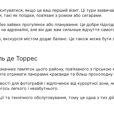
ієнтуватися, якщо це ваш перший візит. Ці тури зазвича
, такі як поїздки, пов’язані з ромом або сигарами.
ез зайвих прогулянок або планування. Це добре підходить
а адреналіні, але він дає вам сильніше відчуття самог
 екскурсія містом додає баланс. Це також може бути од
ель де Торрес
начних пам’яток цього району, пов’язаного з гірською 
ете отримати панорамні краєвиди та більш прохолодну 
ості для фотографій і відпочинок від курортної зони, 
гось легкого і незабутнього.
ї та технічного обслуговування, тому це одна з тих ді