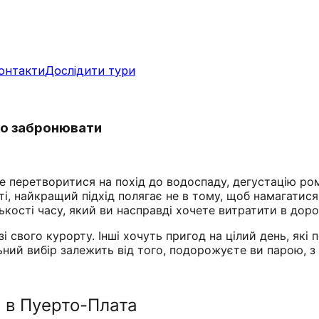
онтакти
Дослідити тури
рто забронювати
же перетворитися на похід до водоспаду, дегустацію ро
, найкращий підхід полягає не в тому, щоб намагатися з
ості часу, який ви насправді хочете витратити в дороз
 зі свого курорту. Інші хочуть пригод на цілий день, як
ий вибір залежить від того, подорожуєте ви парою, з 
і в Пуерто-Плата