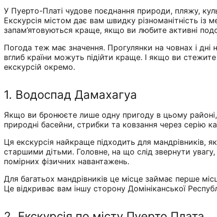
У Пуерто-Платі чудове поєднання природи, пляжу, кул
Екскурсія містом дає вам швидку різноманітність із м
запам’ятовуються краще, якщо ви любите активні под
Погода теж має значення. Прогулянки на човнах і дні 
вглиб країни можуть підійти краще. І якщо ви стежит
екскурсій окремо.
1. Водоспад Дамахагуа
Якщо ви бронюєте лише одну пригоду в цьому районі,
природні басейни, стрибки та ковзання через серію к
Ця екскурсія найкраще підходить для мандрівників, які
старшими дітьми. Головне, на що слід звернути увагу,
помірних фізичних навантажень.
Для багатьох мандрівників це місце займає перше місц
Це відкриває вам іншу сторону Домініканської Респуб
2. Екскурсія по місту Пуерто Плата