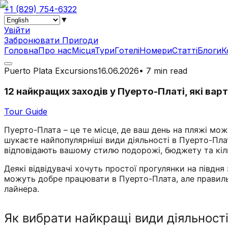
+1 (829) 754-6322
▼
Увійти
Забронювати Пригоди
Головна
Про нас
Місця
Тури
Готелі
Номери
Статті
Блоги
К
Puerto Plata Excursions
16.06.2026
•
7 min read
12 найкращих заходів у Пуерто-Платі, які ва
Tour Guide
Пуерто-Плата – це те місце, де ваш день на пляжі мо
шукаєте найпопулярніші види діяльності в Пуерто-Платі
відповідають вашому стилю подорожі, бюджету та кільк
Деякі відвідувачі хочуть простої прогулянки на півдня
можуть добре працювати в Пуерто-Плата, але правильн
лайнера.
Як вибрати найкращі види діяльност