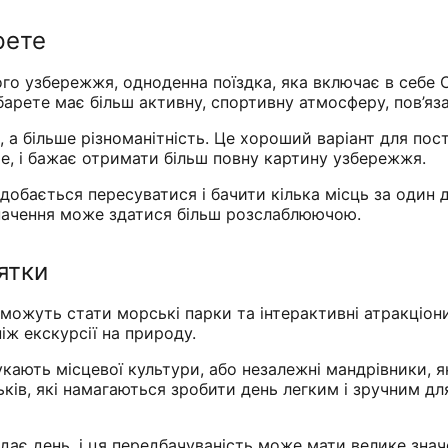
рете
ого узбережжя, одноденна поїздка, яка включає в себе 
арете має більш активну, спортивну атмосферу, пов’яза
 а більше різноманітність. Це хороший варіант для пості
е, і бажає отримати більш повну картину узбережжя.
добається пересуватися і бачити кілька місць за один 
значення може здатися більш розслаблюючою.
'ятки
ожуть стати морські парки та інтерактивні атракціон
ніж екскурсії на природу.
укають місцевої культури, або незалежні мандрівники, 
ків, які намагаються зробити день легким і зручним дл
ядає день, і ця передбачуваність може мати велике значе