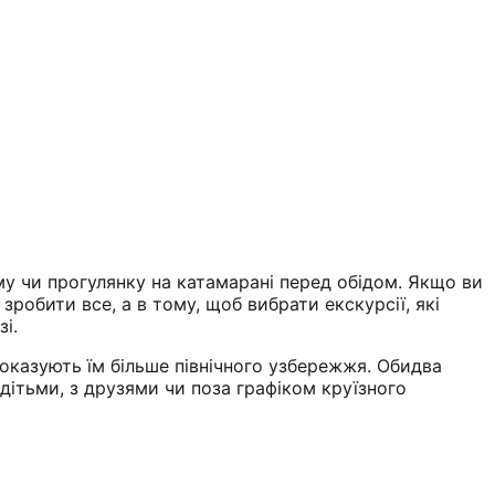
му чи прогулянку на катамарані перед обідом. Якщо ви
робити все, а в тому, щоб вибрати екскурсії, які
і.
і показують їм більше північного узбережжя. Обидва
дітьми, з друзями чи поза графіком круїзного