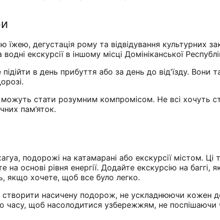
ри
ою їжею, дегустація рому та відвідування культурних з
водні екскурсії в іншому місці Домініканської Республі
 підійти в день прибуття або за день до від'їзду. Вони
орозі.
и можуть стати розумним компромісом. Не всі хочуть с
чних пам’яток.
агуа, подорожі на катамарані або екскурсії містом. Ц
те на основі рівня енергії. Додайте екскурсію на баггі,
, якщо хочете, щоб все було легко.
б створити насичену подорож, не ускладнюючи кожен д
ого часу, щоб насолодитися узбережжям, не поспішаючи 