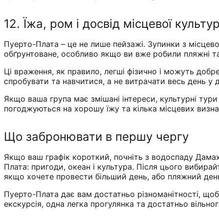
12. Їжа, ром і досвід місцевої культу
Пуерто-Плата – це не лише пейзажі. Зупинки з місцев
обґрунтоване, особливо якщо ви вже робили пляжні та 
Ці враження, як правило, легші фізично і можуть добре
спробувати та навчитися, а не витрачати весь день у д
Якщо ваша група має змішані інтереси, культурні тур
погоджуються на хорошу їжу та кілька місцевих визна
Що забронювати в першу чергу
Якщо ваш графік короткий, почніть з водоспаду Дамах
Плата: пригоди, океан і культура. Після цього вибирай
якщо хочете провести більший день, або пляжний день
Пуерто-Плата дає вам достатньо різноманітності, що
екскурсія, одна легка прогулянка та достатньо вільн