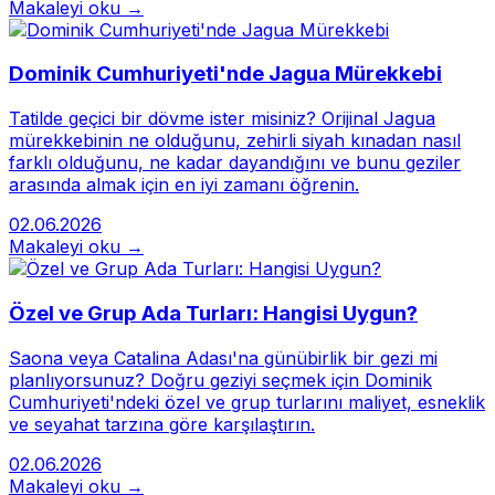
Makaleyi oku →
Dominik Cumhuriyeti'nde Jagua Mürekkebi
Tatilde geçici bir dövme ister misiniz? Orijinal Jagua
mürekkebinin ne olduğunu, zehirli siyah kınadan nasıl
farklı olduğunu, ne kadar dayandığını ve bunu geziler
arasında almak için en iyi zamanı öğrenin.
02.06.2026
Makaleyi oku →
Özel ve Grup Ada Turları: Hangisi Uygun?
Saona veya Catalina Adası'na günübirlik bir gezi mi
planlıyorsunuz? Doğru geziyi seçmek için Dominik
Cumhuriyeti'ndeki özel ve grup turlarını maliyet, esneklik
ve seyahat tarzına göre karşılaştırın.
02.06.2026
Makaleyi oku →