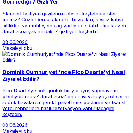
Görmediği 7 Gizli Yer
Standart tatil yeri gezilerinin ötesini keşfetmek ister
misiniz? Gözlerden uzak nehir havuzları, sessiz kahve
çiftlikleri ve muhteşem dağ vadileri de dahil olmak üzere
Jarabacoa yakınındaki 7 gizli yeri keşfedin.
08.06.2026
Makaleyi oku →
Dominik Cumhuriyeti'nde Pico Duarte'yi Nasıl
Ziyaret Edilir?
Pico Duarte'ye çok günlük bir yürüyüş yapmayı mı
planlıyorsunuz? Jarabacoa'nın en iyi yürüyüş rotalarını,
soğuk havalarda gerekli paketleme ipuçlarını ve lisanslı
yerel rehberlere nasıl rezervasyon yaptırılacağını
keşfedin.
08.06.2026
Makaleyi oku →