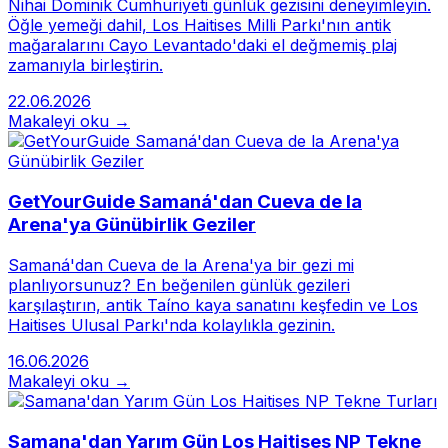
Nihai Dominik Cumhuriyeti günlük gezisini deneyimleyin.
Öğle yemeği dahil, Los Haitises Milli Parkı'nın antik
mağaralarını Cayo Levantado'daki el değmemiş plaj
zamanıyla birleştirin.
22.06.2026
Makaleyi oku →
GetYourGuide Samaná'dan Cueva de la
Arena'ya Günübirlik Geziler
Samaná'dan Cueva de la Arena'ya bir gezi mi
planlıyorsunuz? En beğenilen günlük gezileri
karşılaştırın, antik Taíno kaya sanatını keşfedin ve Los
Haitises Ulusal Parkı'nda kolaylıkla gezinin.
16.06.2026
Makaleyi oku →
Samana'dan Yarım Gün Los Haitises NP Tekne