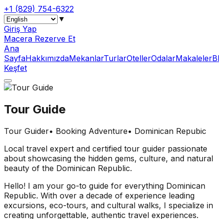
+1 (829) 754-6322
▼
Giriş Yap
Macera Rezerve Et
Ana
Sayfa
Hakkımızda
Mekanlar
Turlar
Oteller
Odalar
Makaleler
B
Keşfet
Tour Guide
Tour Guider
•
Booking Adventure
•
Dominican Repubic
Local travel expert and certified tour guider passionate
about showcasing the hidden gems, culture, and natural
beauty of the Dominican Republic.
Hello! I am your go-to guide for everything Dominican
Republic. With over a decade of experience leading
excursions, eco-tours, and cultural walks, I specialize in
creating unforgettable, authentic travel experiences.