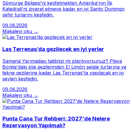
Sömürge Bölgesi'ni keşfetmekten Amerika'nın İlk
Katedrali'ni ziyaret etmeye kadar en iyi Santo Domingo
şehir turlarını keşfedin.
09.06.2026
Makaleyi oku →
Las Terrenas’da gezilecek en iyi yerler
Samaná Yarımadası tatilinizi mi planlıyorsunuz? Playa
Bonita'daki plaj gezilerinden El Limón şelale turlarına ve
tekne gezilerine kadar Las Terrenas'ta yapılacak en iyi
şeyleri keşfedin.
09.06.2026
Makaleyi oku →
Punta Cana Tur Rehberi: 2027'de Nelere
Rezervasyon Yapılmalı?