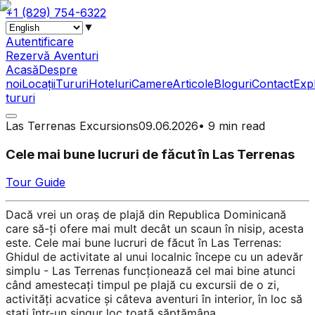
+1 (829) 754-6322
▼
Autentificare
Rezervă Aventuri
Acasă
Despre
noi
Locații
Tururi
Hoteluri
Camere
Articole
Bloguri
Contact
Exp
tururi
Las Terrenas Excursions
09.06.2026
•
9 min read
Cele mai bune lucruri de făcut în Las Terrenas
Tour Guide
Dacă vrei un oraș de plajă din Republica Dominicană
care să-ți ofere mai mult decât un scaun în nisip, acesta
este. Cele mai bune lucruri de făcut în Las Terrenas:
Ghidul de activitate al unui localnic începe cu un adevăr
simplu - Las Terrenas funcționează cel mai bine atunci
când amestecați timpul pe plajă cu excursii de o zi,
activități acvatice și câteva aventuri în interior, în loc să
stați într-un singur loc toată săptămâna.