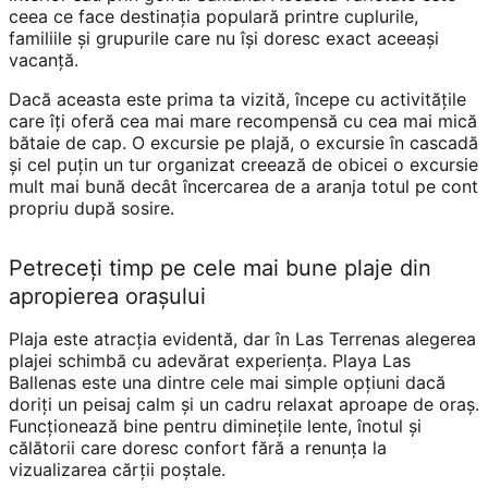
ceea ce face destinația populară printre cuplurile,
familiile și grupurile care nu își doresc exact aceeași
vacanță.
Dacă aceasta este prima ta vizită, începe cu activitățile
care îți oferă cea mai mare recompensă cu cea mai mică
bătaie de cap. O excursie pe plajă, o excursie în cascadă
și cel puțin un tur organizat creează de obicei o excursie
mult mai bună decât încercarea de a aranja totul pe cont
propriu după sosire.
Petreceți timp pe cele mai bune plaje din
apropierea orașului
Plaja este atracția evidentă, dar în Las Terrenas alegerea
plajei schimbă cu adevărat experiența. Playa Las
Ballenas este una dintre cele mai simple opțiuni dacă
doriți un peisaj calm și un cadru relaxat aproape de oraș.
Funcționează bine pentru diminețile lente, înotul și
călătorii care doresc confort fără a renunța la
vizualizarea cărții poștale.