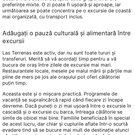
preferințe mixte. O zi poate fi ușoară și aproape, iar
următoarea se poate concentra pe o excursie de coastă
mai organizată, cu transport inclus.
Adăugați o pauză culturală și alimentară între
excursii
Las Terrenas este activ, dar nu sunt toate tururi și
transferuri. Merită să vă acordați timp pentru a vă
bucura de oraș între zilele de excursie mai mari.
Restaurantele locale, mesele pe malul mării și părțile mai
pline de mers pe jos ale orașului pot oferi călătoriei
puțin timp.
Aceasta este și o mișcare practică. Programele de
vacanță se supraîncărcă rapid când fiecare zi începe
devreme. Dacă puneți o zi mai ușoară între o excursie în
cascadă și o excursie cu barca, întreaga călătorie se
simte de obicei mai bine. Familiile beneficiază în special
de acest lucru, dar chiar și cuplurile aflate într-o scurtă
evadare tind să se bucure mai mult de destinație atunci