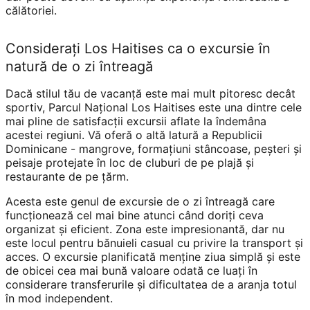
călătoriei.
Considerați Los Haitises ca o excursie în
natură de o zi întreagă
Dacă stilul tău de vacanță este mai mult pitoresc decât
sportiv, Parcul Național Los Haitises este una dintre cele
mai pline de satisfacții excursii aflate la îndemâna
acestei regiuni. Vă oferă o altă latură a Republicii
Dominicane - mangrove, formațiuni stâncoase, peșteri și
peisaje protejate în loc de cluburi de pe plajă și
restaurante de pe țărm.
Acesta este genul de excursie de o zi întreagă care
funcționează cel mai bine atunci când doriți ceva
organizat și eficient. Zona este impresionantă, dar nu
este locul pentru bănuieli casual cu privire la transport și
acces. O excursie planificată menține ziua simplă și este
de obicei cea mai bună valoare odată ce luați în
considerare transferurile și dificultatea de a aranja totul
în mod independent.