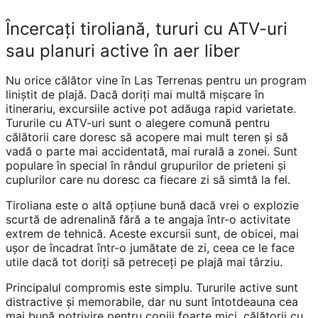
Încercați tiroliană, tururi cu ATV-uri
sau planuri active în aer liber
Nu orice călător vine în Las Terrenas pentru un program
liniştit de plajă. Dacă doriți mai multă mișcare în
itinerariu, excursiile active pot adăuga rapid varietate.
Tururile cu ATV-uri sunt o alegere comună pentru
călătorii care doresc să acopere mai mult teren și să
vadă o parte mai accidentată, mai rurală a zonei. Sunt
populare în special în rândul grupurilor de prieteni și
cuplurilor care nu doresc ca fiecare zi să simtă la fel.
Tiroliana este o altă opțiune bună dacă vrei o explozie
scurtă de adrenalină fără a te angaja într-o activitate
extrem de tehnică. Aceste excursii sunt, de obicei, mai
ușor de încadrat într-o jumătate de zi, ceea ce le face
utile dacă tot doriți să petreceți pe plajă mai târziu.
Principalul compromis este simplu. Tururile active sunt
distractive și memorabile, dar nu sunt întotdeauna cea
mai bună potrivire pentru copiii foarte mici, călătorii cu