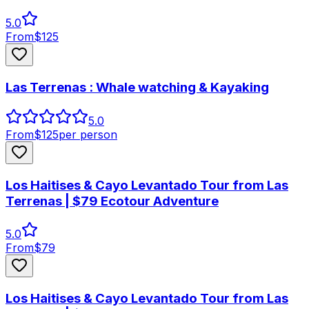
5.0
From
$
125
Las Terrenas : Whale watching & Kayaking
5.0
From
$
125
per person
Los Haitises & Cayo Levantado Tour from Las
Terrenas | $79 Ecotour Adventure
5.0
From
$
79
Los Haitises & Cayo Levantado Tour from Las