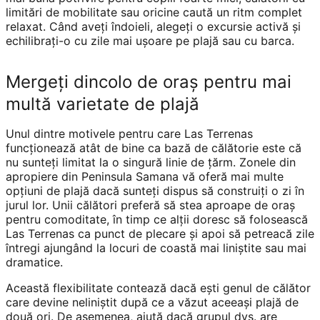
limitări de mobilitate sau oricine caută un ritm complet
relaxat. Când aveți îndoieli, alegeți o excursie activă și
echilibrați-o cu zile mai ușoare pe plajă sau cu barca.
Mergeți dincolo de oraș pentru mai
multă varietate de plajă
Unul dintre motivele pentru care Las Terrenas
funcționează atât de bine ca bază de călătorie este că
nu sunteți limitat la o singură linie de țărm. Zonele din
apropiere din Peninsula Samana vă oferă mai multe
opțiuni de plajă dacă sunteți dispus să construiți o zi în
jurul lor. Unii călători preferă să stea aproape de oraș
pentru comoditate, în timp ce alții doresc să folosească
Las Terrenas ca punct de plecare și apoi să petreacă zile
întregi ajungând la locuri de coastă mai liniștite sau mai
dramatice.
Această flexibilitate contează dacă ești genul de călător
care devine neliniștit după ce a văzut aceeași plajă de
două ori. De asemenea, ajută dacă grupul dvs. are