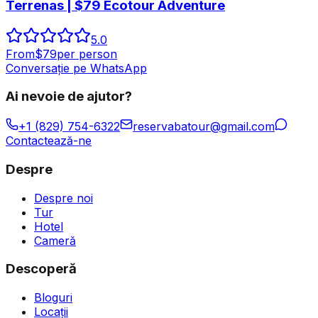
Terrenas | $79 Ecotour Adventure
5.0
From
$
79
per person
Conversație pe WhatsApp
Ai nevoie de ajutor?
+1 (829) 754-6322
reservabatour@gmail.com
Contactează-ne
Despre
Despre noi
Tur
Hotel
Cameră
Descoperă
Bloguri
Locații