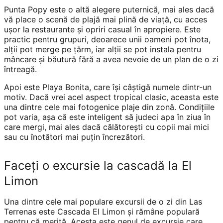
Punta Popy este o altă alegere puternică, mai ales dacă
vă place o scenă de plajă mai plină de viață, cu acces
ușor la restaurante și opriri casual în apropiere. Este
practic pentru grupuri, deoarece unii oameni pot înota,
alții pot merge pe țărm, iar alții se pot instala pentru
mâncare și băutură fără a avea nevoie de un plan de o zi
întreagă.
Apoi este Playa Bonita, care își câștigă numele dintr-un
motiv. Dacă vrei acel aspect tropical clasic, aceasta este
una dintre cele mai fotogenice plaje din zonă. Condițiile
pot varia, așa că este inteligent să judeci apa în ziua în
care mergi, mai ales dacă călătorești cu copii mai mici
sau cu înotători mai puțin încrezători.
Faceți o excursie la cascadă la El
Limon
Una dintre cele mai populare excursii de o zi din Las
Terrenas este Cascada El Limon și rămâne populară
pentru că merită. Acesta este genul de excursie care