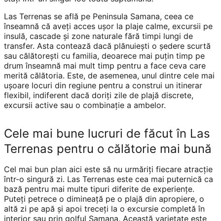
Las Terrenas se află pe Peninsula Samana, ceea ce
înseamnă că aveți acces ușor la plaje calme, excursii pe
insulă, cascade și zone naturale fără timpi lungi de
transfer. Asta contează dacă plănuiești o ședere scurtă
sau călătorești cu familia, deoarece mai puțin timp pe
drum înseamnă mai mult timp pentru a face ceva care
merită călătoria. Este, de asemenea, unul dintre cele mai
ușoare locuri din regiune pentru a construi un itinerar
flexibil, indiferent dacă doriți zile de plajă discrete,
excursii active sau o combinație a ambelor.
Cele mai bune lucruri de făcut în Las
Terrenas pentru o călătorie mai bună
Cel mai bun plan aici este să nu urmăriți fiecare atracție
într-o singură zi. Las Terrenas este cea mai puternică ca
bază pentru mai multe tipuri diferite de experiențe.
Puteți petrece o dimineață pe o plajă din apropiere, o
altă zi pe apă și apoi treceți la o excursie completă în
interior sau prin golful Samana. Această varietate este