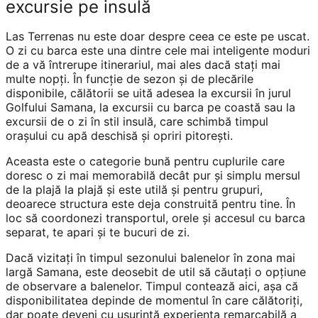
excursie pe insulă
Las Terrenas nu este doar despre ceea ce este pe uscat.
O zi cu barca este una dintre cele mai inteligente moduri
de a vă întrerupe itinerariul, mai ales dacă stați mai
multe nopți. În funcție de sezon și de plecările
disponibile, călătorii se uită adesea la excursii în jurul
Golfului Samana, la excursii cu barca pe coastă sau la
excursii de o zi în stil insulă, care schimbă timpul
orașului cu apă deschisă și opriri pitorești.
Aceasta este o categorie bună pentru cuplurile care
doresc o zi mai memorabilă decât pur și simplu mersul
de la plajă la plajă și este utilă și pentru grupuri,
deoarece structura este deja construită pentru tine. În
loc să coordonezi transportul, orele și accesul cu barca
separat, te apari și te bucuri de zi.
Dacă vizitați în timpul sezonului balenelor în zona mai
largă Samana, este deosebit de util să căutați o opțiune
de observare a balenelor. Timpul contează aici, așa că
disponibilitatea depinde de momentul în care călătoriți,
dar poate deveni cu ușurință experiența remarcabilă a