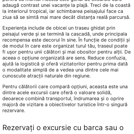
adaugă contrast unei vacanțe la plajă. Treci de la coastă
la interiorul tropical, iar schimbarea peisajului face ca
ziua să se simtă mai mare decât distanța reală parcursă.
Experiența include de obicei un traseu ghidat prin
peisajul verde și se termină la cascadă, unde principala
recompensa este decorul în sine. În funcție de condiții și
de modul în care este organizat turul tău, traseul poate
fi ușor pentru unii călători și mai obositor pentru alții. De
aceea o opțiune organizată are sens. Reduce confuzia,
ajută la logistică și oferă vizitatorilor pentru prima dată
o modalitate simplă de a vedea una dintre cele mai
cunoscute atracții naturale din regiune.
Pentru călătorii care compară opțiuni, aceasta este una
dintre acele excursii care oferă o valoare solidă,
deoarece combină transportul, îndrumarea și o oprire
majoră de vizitare a obiectivelor turistice într-o singură
rezervare.
Rezervați o excursie cu barca sau o