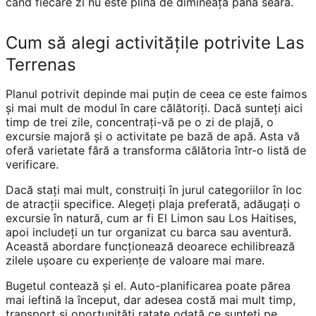
când fiecare zi nu este plină de dimineață până seara.
Cum să alegi activitățile potrivite Las
Terrenas
Planul potrivit depinde mai puțin de ceea ce este faimos
și mai mult de modul în care călătoriți. Dacă sunteți aici
timp de trei zile, concentrați-vă pe o zi de plajă, o
excursie majoră și o activitate pe bază de apă. Asta vă
oferă varietate fără a transforma călătoria într-o listă de
verificare.
Dacă stați mai mult, construiți în jurul categoriilor în loc
de atracții specifice. Alegeți plaja preferată, adăugați o
excursie în natură, cum ar fi El Limon sau Los Haitises,
apoi includeți un tur organizat cu barca sau aventură.
Această abordare funcționează deoarece echilibrează
zilele ușoare cu experiențe de valoare mai mare.
Bugetul contează și el. Auto-planificarea poate părea
mai ieftină la început, dar adesea costă mai mult timp,
transport și oportunități ratate odată ce sunteți pe