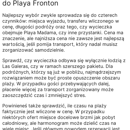
do Playa Fronton
Najlepszy wybór zwykle sprowadza się do czterech
czynników: miejsca wyjazdu, transferu wliczonego w
cenę, długości podróży oraz tego, czy wycieczka
obejmuje Playa Madama, czy inne przystanki. Cena ma
znaczenie, ale najniższa cena nie zawsze jest najlepszą
wartością, jeśli pomija transport, który nadal musisz
zorganizować samodzielnie.
Sprawdź, czy wycieczka odbywa się wyłącznie łodzią z
Las Galeras, czy w ramach szerszego pakietu. Dla
podróżnych, którzy są już w pobliżu, najmądrzejszym
rozwiązaniem może być proste opuszczenie obszaru
plaży. W przypadku gości przebywających dalej,
płacenie więcej za transport zorganizowany może
zaoszczędzić czas i zmniejszyć stres.
Powinieneś także sprawdzić, ile czasu na plaży
faktycznie jest wliczone w cenę. W przypadku
niektórych ofert miejsce docelowe brzmi jak pobyt
całodniowy, ale harmonogram może dzielić czas na
wiele miejsc. Jeśli głównym powodem rezerwacji jest