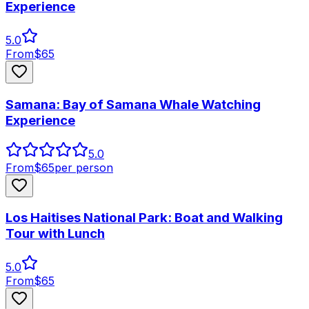
Experience
5.0
From
$
65
Samana: Bay of Samana Whale Watching
Experience
5.0
From
$
65
per person
Los Haitises National Park: Boat and Walking
Tour with Lunch
5.0
From
$
65