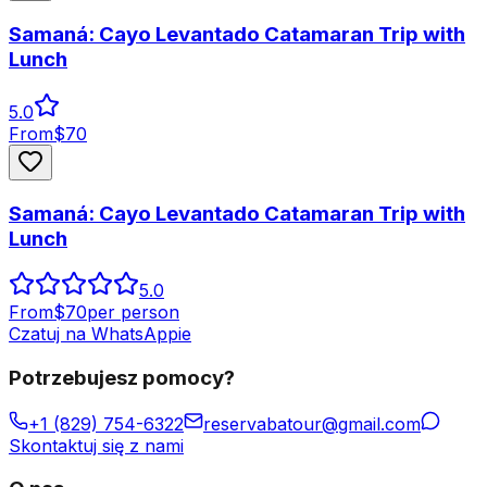
Samaná: Cayo Levantado Catamaran Trip with
Lunch
5.0
From
$
70
Samaná: Cayo Levantado Catamaran Trip with
Lunch
5.0
From
$
70
per person
Czatuj na WhatsAppie
Potrzebujesz pomocy?
+1 (829) 754-6322
reservabatour@gmail.com
Skontaktuj się z nami