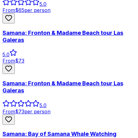
5.0
From
$
65
per person
Samana: Fronton & Madame Beach tour Las
Galeras
5.0
From
$
73
Samana: Fronton & Madame Beach tour Las
Galeras
5.0
From
$
73
per person
Samana: Bay of Samana Whale Watching