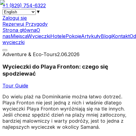
+1 (829) 754-6322
▼
Zaloguj się
Rezerwuj Przygody
Strona główna
O
nas
Miejsca
Wycieczki
Hotele
Pokoje
Artykuły
Blogi
Kontakt
Od
wycieczki
Adventure & Eco-Tours
2.06.2026
Wycieczki do Playa Fronton: czego się
spodziewać
Tour Guide
Do wielu plaż na Dominikanie można łatwo dotrzeć.
Playa Fronton nie jest jedną z nich i właśnie dlatego
wycieczki Playa Fronton wyróżniają się na tle innych.
Jeśli chcesz spędzić dzień na plaży mniej zatłoczony,
bardziej malowniczy i warty podróży, jest to jedna z
najlepszych wycieczek w okolicy Samaná.