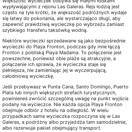
Większość wycieczek odbywa się małymi łódkami
wypływającymi z rejonu Las Galeras. Rejs łodzią jest
często na tyle krótki, że większość podróżnych wydaje
się łatwy do pokonania, ale wystarczająco długi, aby
zapewnić prawdziwą wycieczkę po wybrzeżu zamiast
szybkiego transferu taksówką wodną.
Niektóre wycieczki sprzedawane są jako bezpośrednie
wycieczki do Playa Fronton, podczas gdy inne łączą
Fronton z pobliską Playa Madama. To połączenie jest
powszechne, ponieważ obie plaże są atrakcyjne, a
połączenie ich sprawia, że ​​wycieczka staje się
pełniejsza, nie zamieniając jej w wyczerpującą,
całodniową wycieczkę.
Jeśli przebywasz w Punta Cana, Santo Domingo, Puerto
Plata lub innych większych strefach turystycznych,
powinieneś zwrócić szczególną uwagę na punkt wyjścia
podany na wycieczce. Nie każda opcja Playa Fronton
obejmuje odbiór z hotelu na odległość. W wielu
przypadkach sama wycieczka rozpoczyna się w Las
Galeras, a podróżny albo przyjeżdża tam samodzielnie,
albo rezerwuje pakiet obejmujący transport.