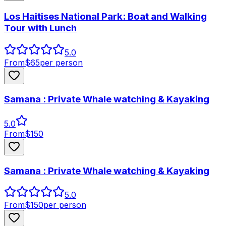
Los Haitises National Park: Boat and Walking
Tour with Lunch
5.0
From
$
65
per person
Samana : Private Whale watching & Kayaking
5.0
From
$
150
Samana : Private Whale watching & Kayaking
5.0
From
$
150
per person