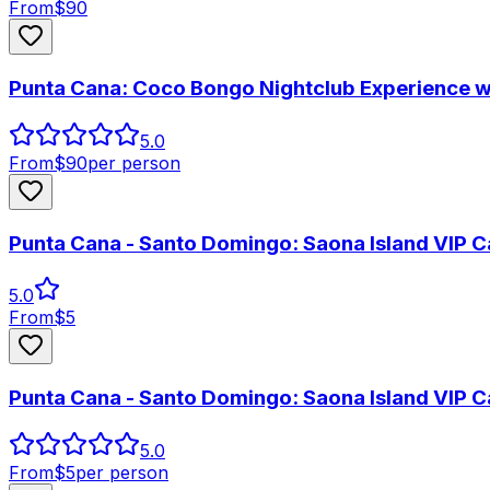
From
$
90
Punta Cana: Coco Bongo Nightclub Experience w
5.0
From
$
90
per person
Punta Cana - Santo Domingo: Saona Island VIP 
5.0
From
$
5
Punta Cana - Santo Domingo: Saona Island VIP 
5.0
From
$
5
per person