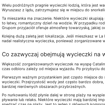
Wielu podróżnych pragnie wycieczki łodzią, która jest w
Wyruszasz z lądu, zatrzymujesz się w miejscu do snorkeli
Ta mieszanka ma znaczenie. Niektóre wycieczki skupiają si
to łatwy, romantyczny dzień na wodzie. W przypadku rod
Grupom przyjaciół oferuje atmosferę towarzyską, jakiej 
Kolejną dużą zaletą jest lokalizacja. Jeśli mieszkasz w L
nadal realistyczna wycieczka, ponieważ zorganizowane w
Co zazwyczaj obejmują wycieczki na 
Większość zorganizowanych wycieczek na wyspę Catalina
czas odbioru zależy od miejsca wyjazdu. Po przybyciu d
Pierwszym ważnym przystankiem jest często miejsce do sn
wycieczki. Przejrzystość wody jest często bardzo dobra, 
bardziej nierównych obszarach przybrzeżnych.
Po nurkowaniu łódź płynie dalej w stronę plaży na wyspie
pływanie lub relaks. Niektóre wycieczki mają bardziej im
spędzać czas na plaży. Jest to jeden z głównych kompro