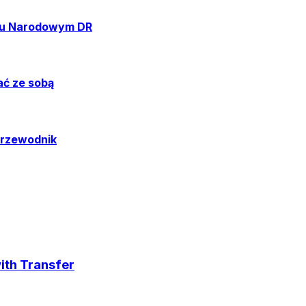
rku Narodowym DR
ać ze sobą
przewodnik
ith Transfer