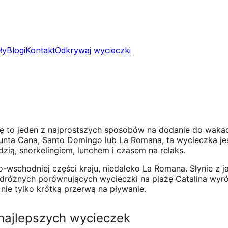
ły
Blogi
Kontakt
Odkrywaj wycieczki
to jeden z najprostszych sposobów na dodanie do wakacji
unta Cana, Santo Domingo lub La Romana, ta wycieczka je
zią, snorkelingiem, lunchem i czasem na relaks.
chodniej części kraju, niedaleko La Romana. Słynie z jasn
dróżnych porównujących wycieczki na plażę Catalina wyróż
nie tylko krótką przerwą na pływanie.
 najlepszych wycieczek