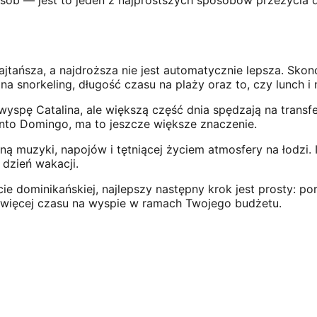
osób — jest to jeden z najprostszych sposobów przeżycia 
jtańsza, a najdroższa nie jest automatycznie lepsza. Skon
 na snorkeling, długość czasu na plaży oraz to, czy lunch i
wyspę Catalina, ale większą część dnia spędzają na transfe
Santo Domingo, ma to jeszcze większe znaczenie.
ą muzyki, napojów i tętniącej życiem atmosfery na łodzi. I
 dzień wakacji.
liście dominikańskiej, najlepszy następny krok jest prosty:
najwięcej czasu na wyspie w ramach Twojego budżetu.