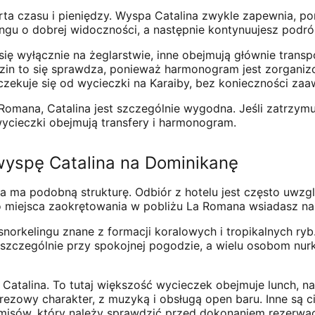
arta czasu i pieniędzy. Wyspa Catalina zwykle zapewnia, p
ngu o dobrej widoczności, a następnie kontynuujesz podróż
ę wyłącznie na żeglarstwie, inne obejmują głównie transport
zin to się sprawdza, ponieważ harmonogram jest zorganiz
oczekuje się od wycieczki na Karaiby, bez konieczności z
a Romana, Catalina jest szczególnie wygodna. Jeśli zatrzym
ycieczki obejmują transfery i harmonogram.
wyspę Catalina na Dominikanę
 ma podobną strukturę. Odbiór z hotelu jest często uwzg
o miejsca zaokrętowania w pobliżu La Romana wsiadasz na
orkelingu znane z formacji koralowych i tropikalnych ryb
szczególnie przy spokojnej pogodzie, a wielu osobom nurku
 Catalina. To tutaj większość wycieczek obejmuje lunch, na
prezowy charakter, z muzyką i obsługą open baru. Inne są c
misów, który należy sprawdzić przed dokonaniem rezerwacj