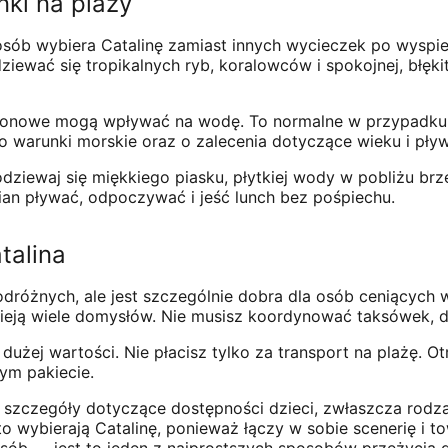
nki na plaży
sób wybiera Catalinę zamiast innych wycieczek po wyspie.
ziewać się tropikalnych ryb, koralowców i spokojnej, błęk
ezonowe mogą wpływać na wodę. To normalne w przypadku k
 o warunki morskie oraz o zalecenia dotyczące wieku i pływ
ziewaj się miękkiego piasku, płytkiej wody w pobliżu brzegu
ian pływać, odpoczywać i jeść lunch bez pośpiechu.
talina
dróżnych, ale jest szczególnie dobra dla osób ceniących
wieją wiele domysłów. Nie musisz koordynować taksówek, 
dużej wartości. Nie płacisz tylko za transport na plażę. O
nym pakiecie.
zczegóły dotyczące dostępności dzieci, zwłaszcza rodzaj ł
o wybierają Catalinę, ponieważ łączy w sobie scenerię i t