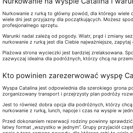
Nurkowanie na wyspie Catalina i waru
Nurkowanie z rurką to główny powód, dla którego wiele o
wiele dni jest przyjazny dla początkujących. Możesz spod
profesjonalnego sprzętu.
Warunki nadal zależą od pogody. Wiatr, prąd i zmiany s
nurkowanie z rurką jest dla Ciebie najważniejsze, zapytaj
Plażowa strona wycieczki jest bardziej zrelaksowana. Spod
zazwyczaj idealna dla podróżnych, którzy chcą na przem
Kto powinien zarezerwować wyspę Ca
Wyspa Catalina jest odpowiednia dla szerokiego grona po
zorganizowany transport i przejrzysty plan podróży roz
Jest to również dobra opcja dla podróżnych, którzy chcą 
nurkowanie z rurką, lunch, napoje i czas na wyspie w jed
Przed dokonaniem rezerwacji rodziny powinny sprawdzić s
łatwy format „wszystko w jednym”. Grupy przyjaciół częst