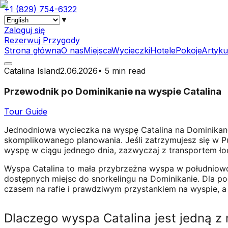
+1 (829) 754-6322
▼
Zaloguj się
Rezerwuj Przygody
Strona główna
O nas
Miejsca
Wycieczki
Hotele
Pokoje
Artyku
Catalina Island
2.06.2026
•
5 min read
Przewodnik po Dominikanie na wyspie Catalina
Tour Guide
Jednodniowa wycieczka na wyspę Catalina na Dominikanę 
skomplikowanego planowania. Jeśli zatrzymujesz się w P
wyspę w ciągu jednego dnia, zazwyczaj z transportem łod
Wyspa Catalina to mała przybrzeżna wyspa w południowo-ws
dostępnych miejsc do snorkelingu na Dominikanie. Dla po
czasem na rafie i prawdziwym przystankiem na wyspie, a 
Dlaczego wyspa Catalina jest jedną z