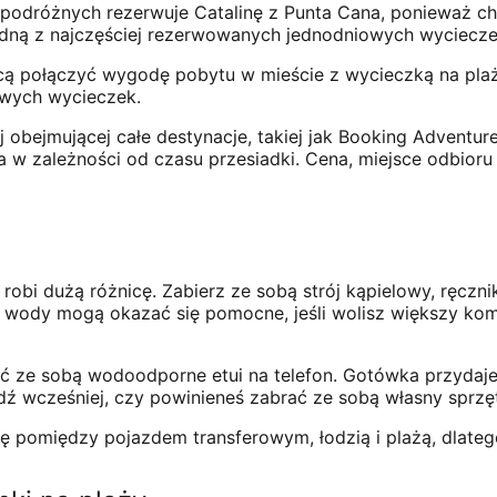
 podróżnych rezerwuje Catalinę z Punta Cana, ponieważ c
 jedną z najczęściej rezerwowanych jednodniowych wyciecze
ą połączyć wygodę pobytu w mieście z wycieczką na plażę.
owych wycieczek.
 obejmującej całe destynacje, takiej jak Booking Advent
w zależności od czasu przesiadki. Cena, miejsce odbioru 
robi dużą różnicę. Zabierz ze sobą strój kąpielowy, ręcznik,
o wody mogą okazać się pomocne, jeśli wolisz większy k
brać ze sobą wodoodporne etui na telefon. Gotówka przydaj
dź wcześniej, czy powinieneś zabrać ze sobą własny sprzęt
ę pomiędzy pojazdem transferowym, łodzią i plażą, dlateg