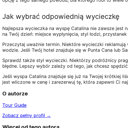
opcję z tego samego powodu, dla którego robi to wiele 
Jak wybrać odpowiednią wycieczkę
Najlepsza wycieczka na wyspę Catalina nie zawsze jest na
na Twój dzień: miejsce wypłynięcia, styl łodzi, przystanek
Przeczytaj uważnie termin. Niektóre wycieczki reklamują 
wodzie. Jeśli Twój hotel znajduje się w Punta Cana lub 
Sprawdź także styl wycieczki. Niektórzy podróżnicy pragn
błędne. Lepszy wybór zależy od tego, jak chcesz spędzić
Jeśli wyspa Catalina znajduje się już na Twojej krótkiej 
jest wliczone w cenę i zarezerwuj tę, która zapewni Ci 
O autorze
Tour Guide
Zobacz pełny profil →
Więcej od tego autora