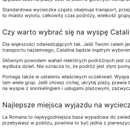
Standardowa wycieczka często obejmuje transport, przejaż
to miasto wylotu, całkowity czas podróży, wielkość grupy
Czy warto wybrać się na wyspę Catal
Dla większości odwiedzających tak. Jeśli Twoim celem j
transportu naziemnego, Catalina będzie mądrym wyborem. J
Głównym powodem wahań niektórych podróżnych jest czas
wydłuża dzień. Nie oznacza to, że podróż jest złym pomy
Pomaga także w ustaleniu właściwych oczekiwań. Wyspa C
tam wiele grup. Jeśli chcesz cichej, ukrytej plaży, prawi
na wyspie z snorkelingiem i usługami plażowymi, zazwycza
Najlepsze miejsca wyjazdu na wyciec
La Romana to najwygodniejsza baza wypadowa do zwiedzani
przebywasz w pobliżu, powinna to być jedna z pierwszy