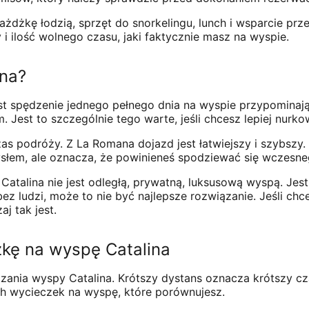
dżkę łodzią, sprzęt do snorkelingu, lunch i wsparcie prze
 i ilość wolnego czasu, jaki faktycznie masz na wyspie.
ina?
est spędzenie jednego pełnego dnia na wyspie przypominaj
est to szczególnie tego warte, jeśli chcesz lepiej nurkowa
 podróży. Z La Romana dojazd jest łatwiejszy i szybszy.
słem, ale oznacza, że ​​powinieneś spodziewać się wczesn
atalina nie jest odległą, prywatną, luksusową wyspą. Jes
e bez ludzi, może to nie być najlepsze rozwiązanie. Jeśli c
j tak jest.
zkę na wyspę Catalina
a wyspy Catalina. Krótszy dystans oznacza krótszy czas t
ch wycieczek na wyspę, które porównujesz.