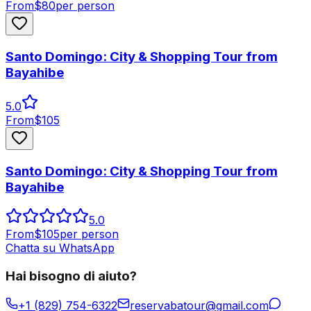
From
$
80
per person
Santo Domingo: City & Shopping Tour from
Bayahibe
5.0
From
$
105
Santo Domingo: City & Shopping Tour from
Bayahibe
5.0
From
$
105
per person
Chatta su WhatsApp
Hai bisogno di aiuto?
+1 (829) 754-6322
reservabatour@gmail.com