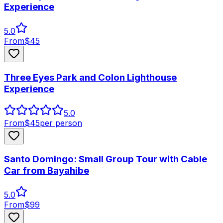
Experience
5.0
From
$
45
Three Eyes Park and Colon Lighthouse
Experience
5.0
From
$
45
per person
Santo Domingo: Small Group Tour with Cable
Car from Bayahibe
5.0
From
$
99