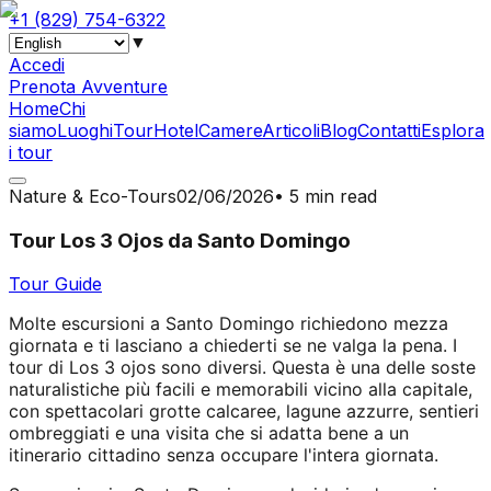
+1 (829) 754-6322
▼
Accedi
Prenota Avventure
Home
Chi
siamo
Luoghi
Tour
Hotel
Camere
Articoli
Blog
Contatti
Esplora
i tour
Nature & Eco-Tours
02/06/2026
•
5 min read
Tour Los 3 Ojos da Santo Domingo
Tour Guide
Molte escursioni a Santo Domingo richiedono mezza
giornata e ti lasciano a chiederti se ne valga la pena. I
tour di Los 3 ojos sono diversi. Questa è una delle soste
naturalistiche più facili e memorabili vicino alla capitale,
con spettacolari grotte calcaree, lagune azzurre, sentieri
ombreggiati e una visita che si adatta bene a un
itinerario cittadino senza occupare l'intera giornata.