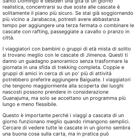
Santo Domingo e desideri una gita di un giorno
realistica, concentrarsi su due soste alle cascate è
solitamente il piano più sicuro. Se stai già soggiornando
più vicino a Jarabacoa, potresti avere abbastanza
tempo per aggiungere una terza fermata o combinare le
cascate con rafting, passeggiate a cavallo o pranzo in
città.
I viaggiatori con bambini o gruppi di età mista di solito
si trovano meglio con le cascate di Jimenoa. Questi ti
danno un guadagno panoramico senza trasformare la
giornata in una sfida di trekking completa. Coppie e
gruppi di amici in cerca di un po' più di attività
potrebbero preferire aggiungere Baiguate. I viaggiatori
che tengono maggiormente alla scoperta dei luoghi
nascosti possono prendere in considerazione
Guanajuma, ma solo se accettano un programma più
lungo e meno flessibile.
Questo è importante perché i viaggi a cascata di un
giorno funzionano meglio quando rimangono semplici.
Cercare di vedere tutte le cascate in un giorno sembra
una buona cosa sulla carta, ma in pratica può