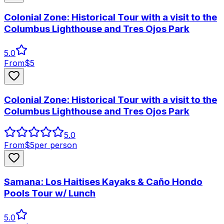
Colonial Zone: Historical Tour with a visit to the
Columbus Lighthouse and Tres Ojos Park
5.0
From
$
5
Colonial Zone: Historical Tour with a visit to the
Columbus Lighthouse and Tres Ojos Park
5.0
From
$
5
per person
Samana: Los Haitises Kayaks & Caño Hondo
Pools Tour w/ Lunch
5.0