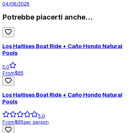
04/08/2026
Potrebbe piacerti anche…
Los Haitises Boat Ride + Caño Hondo Natural
Pools
5.0
From
$
65
Los Haitises Boat Ride + Caño Hondo Natural
Pools
5.0
From
$
65
per person