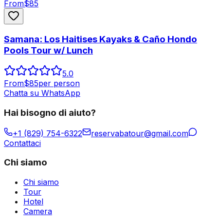
From
$
85
Samana: Los Haitises Kayaks & Caño Hondo
Pools Tour w/ Lunch
5.0
From
$
85
per person
Chatta su WhatsApp
Hai bisogno di aiuto?
+1 (829) 754-6322
reservabatour@gmail.com
Contattaci
Chi siamo
Chi siamo
Tour
Hotel
Camera