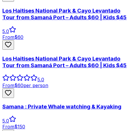
Los Haitises National Park & Cayo Levantado
Tour from Samaná Port – Adults $60 | Kids $45
5.0
From
$
60
Los Haitises National Park & Cayo Levantado
Tour from Samaná Port – Adults $60 | Kids $45
5.0
From
$
60
per person
Samana : Private Whale watching & Kayaking
5.0
From
$
150