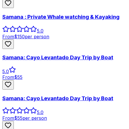
Samana : Private Whale watching & Kayaking
5.0
From
$
150
per person
Samana: Cayo Levantado Day Trip by Boat
5.0
From
$
55
Samana: Cayo Levantado Day Trip by Boat
5.0
From
$
55
per person