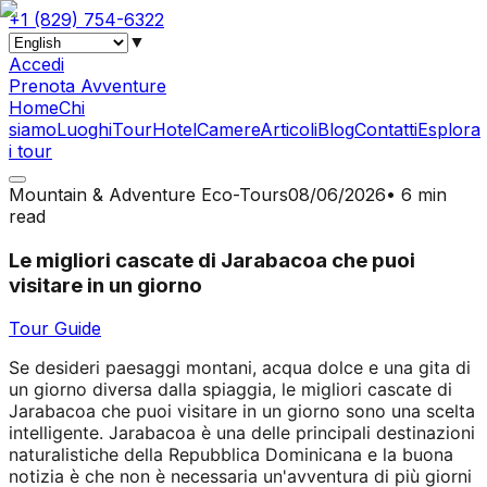
+1 (829) 754-6322
▼
Accedi
Prenota Avventure
Home
Chi
siamo
Luoghi
Tour
Hotel
Camere
Articoli
Blog
Contatti
Esplora
i tour
Mountain & Adventure Eco-Tours
08/06/2026
•
6 min
read
Le migliori cascate di Jarabacoa che puoi
visitare in un giorno
Tour Guide
Se desideri paesaggi montani, acqua dolce e una gita di
un giorno diversa dalla spiaggia, le migliori cascate di
Jarabacoa che puoi visitare in un giorno sono una scelta
intelligente. Jarabacoa è una delle principali destinazioni
naturalistiche della Repubblica Dominicana e la buona
notizia è che non è necessaria un'avventura di più giorni