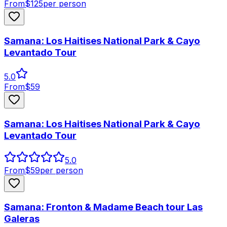
From
$
125
per person
Samana: Los Haitises National Park & Cayo
Levantado Tour
5.0
From
$
59
Samana: Los Haitises National Park & Cayo
Levantado Tour
5.0
From
$
59
per person
Samana: Fronton & Madame Beach tour Las
Galeras