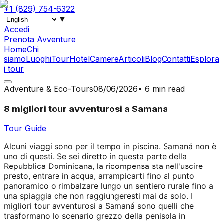
+1 (829) 754-6322
▼
Accedi
Prenota Avventure
Home
Chi
siamo
Luoghi
Tour
Hotel
Camere
Articoli
Blog
Contatti
Esplora
i tour
Adventure & Eco-Tours
08/06/2026
•
6 min read
8 migliori tour avventurosi a Samana
Tour Guide
Alcuni viaggi sono per il tempo in piscina. Samaná non è
uno di questi. Se sei diretto in questa parte della
Repubblica Dominicana, la ricompensa sta nell'uscire
presto, entrare in acqua, arrampicarti fino al punto
panoramico o rimbalzare lungo un sentiero rurale fino a
una spiaggia che non raggiungeresti mai da solo. I
migliori tour avventurosi a Samaná sono quelli che
trasformano lo scenario grezzo della penisola in