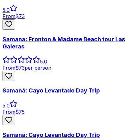
5.0
From
$
73
Samana: Fronton & Madame Beach tour Las
Galeras
5.0
From
$
73
per person
Samaná: Cayo Levantado Day Trip
5.0
From
$
75
Samaná: Cayo Levantado Day Trip