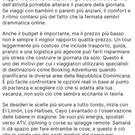
dell'attività potrebbe alterare il piacere della giornata.
Se viaggi con bambini o parenti più anziani, il comfort e
il ritmo contano più del fatto che la fermata sembri
drammatica online.
Anche il budget è importante, ma il prezzo più basso
non è sempre il miglior rapporto qualità-prezzo. Un tour
leggermente più costoso che include trasporto, guida,
pranzo e una logistica più agevole può farti risparmiare
più stress che costruire la giornata da solo. Questo è
uno dei motivi per cui i viaggiatori utilizzano specialisti
di destinazioni come Booking Adventures quando
pianificano le diverse aree della Repubblica Dominicana.
È più facile confrontare le opzioni reali in base al punto
di partenza e scegliere ciò che si adatta alla tua
vacanza, non solo ciò che sembra eccitante in teoria.
Se desideri le scelte più sicure a tutto tondo, inizia con
El Limón, Los Haitises, Cayo Levantado o l'osservazione
delle balene in stagione. Se vuoi più energia, spostati
verso ATV, ziplining o corse su spiagge remote. Samaná
ti dà spazio per fare entrambe le cose, e questo è ciò
che lo rende uno dei posti migliori del paese per