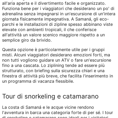
all'aria aperta e il divertimento facile e organizzato.
Funziona bene per i viaggiatori che desiderano un po' di
adrenalina senza impegnarsi in un'escursione di un'intera
giornata fisicamente impegnativa. A Samaná, gli eco-
parchi e le installazioni di zipline spesso abbinano viste
elevate con ambienti tropicali, il che conferisce
all'attività un valore scenico maggiore rispetto a un
semplice giro da brivido.
Questa opzione è particolarmente utile per i gruppi
misti. Alcuni viaggiatori desiderano emozioni forti, ma
non tutti vogliono guidare un ATV o fare un'escursione
fino a una cascata. Lo ziplining tende ad essere più
strutturato, con briefing sulla sicurezza chiari e una
finestra di attività più breve, che facilita l'inserimento in
un programma di vacanza flessibile.
Tour di snorkeling e catamarano
La costa di Samaná e le acque vicine rendono
l'avventura in barca una categoria forte di per sé. I tour
di snorkeling e catamarano sono ideali per i visitatori