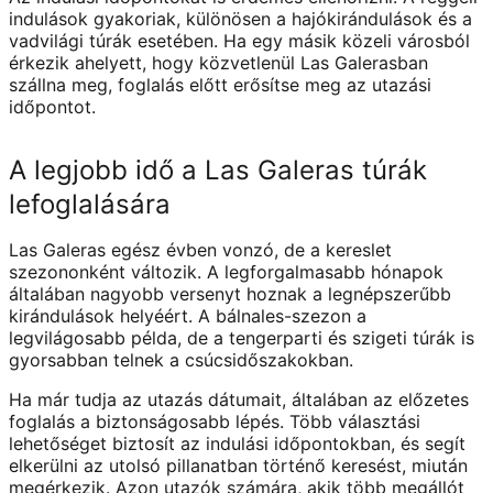
indulások gyakoriak, különösen a hajókirándulások és a
vadvilági túrák esetében. Ha egy másik közeli városból
érkezik ahelyett, hogy közvetlenül Las Galerasban
szállna meg, foglalás előtt erősítse meg az utazási
időpontot.
A legjobb idő a Las Galeras túrák
lefoglalására
Las Galeras egész évben vonzó, de a kereslet
szezononként változik. A legforgalmasabb hónapok
általában nagyobb versenyt hoznak a legnépszerűbb
kirándulások helyéért. A bálnales-szezon a
legvilágosabb példa, de a tengerparti és szigeti túrák is
gyorsabban telnek a csúcsidőszakokban.
Ha már tudja az utazás dátumait, általában az előzetes
foglalás a biztonságosabb lépés. Több választási
lehetőséget biztosít az indulási időpontokban, és segít
elkerülni az utolsó pillanatban történő keresést, miután
megérkezik. Azon utazók számára, akik több megállót