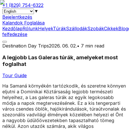
+1 (829) 754-6322
▼
Bejelentkezés
Kalandok Foglalása
Kezdőlap
Rólunk
Helyek
Túrák
Szállodák
Szobák
Cikkek
Blog
felfedezése
Destination Day Trips
2026. 06. 02.
•
7 min read
A legjobb Las Galeras túrák, amelyeket most
foglalhat
Tour Guide
Ha Samaná környékén tartózkodik, és szeretne könnyen
eljutni a Dominikai Köztársaság legjobb természeti
helyeihez, a Las galeras túrák az egyik legokosabb
módja a napok megtervezésének. Ez a kis tengerparti
város csendes öblök, hajókirándulások, túraútvonalak és
szezonális vadvilági élmények közelében helyezi el Önt
a nagyobb üdülőövezetekben tapasztalható tömeg
nélkül. Azon utazók számára, akik világos