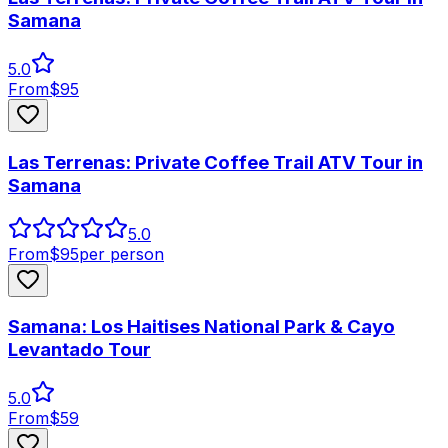
Samana
5.0
From
$
95
Las Terrenas: Private Coffee Trail ATV Tour in
Samana
5.0
From
$
95
per person
Samana: Los Haitises National Park & Cayo
Levantado Tour
5.0
From
$
59