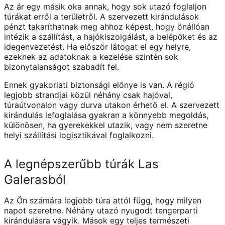
Az ár egy másik oka annak, hogy sok utazó foglaljon
túrákat erről a területről. A szervezett kirándulások
pénzt takaríthatnak meg ahhoz képest, hogy önállóan
intézik a szállítást, a hajókiszolgálást, a belépőket és az
idegenvezetést. Ha először látogat el egy helyre,
ezeknek az adatoknak a kezelése szintén sok
bizonytalanságot szabadít fel.
Ennek gyakorlati biztonsági előnye is van. A régió
legjobb strandjai közül néhány csak hajóval,
túraútvonalon vagy durva utakon érhető el. A szervezett
kirándulás lefoglalása gyakran a könnyebb megoldás,
különösen, ha gyerekekkel utazik, vagy nem szeretne
helyi szállítási logisztikával foglalkozni.
A legnépszerűbb túrák Las
Galerasból
Az Ön számára legjobb túra attól függ, hogy milyen
napot szeretne. Néhány utazó nyugodt tengerparti
kirándulásra vágyik. Mások egy teljes természeti