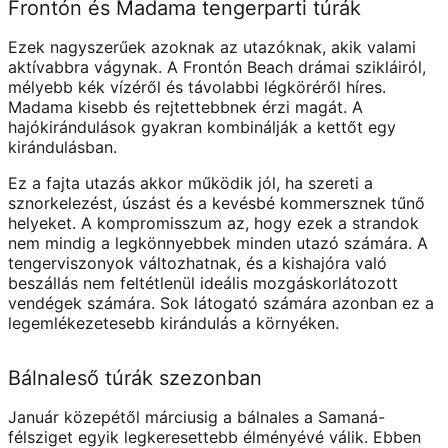
Frontón és Madama tengerparti túrák
Ezek nagyszerűek azoknak az utazóknak, akik valami
aktívabbra vágynak. A Frontón Beach drámai szikláiról,
mélyebb kék vízéről és távolabbi légköréről híres.
Madama kisebb és rejtettebbnek érzi magát. A
hajókirándulások gyakran kombinálják a kettőt egy
kirándulásban.
Ez a fajta utazás akkor működik jól, ha szereti a
sznorkelezést, úszást és a kevésbé kommersznek tűnő
helyeket. A kompromisszum az, hogy ezek a strandok
nem mindig a legkönnyebbek minden utazó számára. A
tengerviszonyok változhatnak, és a kishajóra való
beszállás nem feltétlenül ideális mozgáskorlátozott
vendégek számára. Sok látogató számára azonban ez a
legemlékezetesebb kirándulás a környéken.
Bálnaleső túrák szezonban
Január közepétől márciusig a bálnales a Samaná-
félsziget egyik legkeresettebb élményévé válik. Ebben