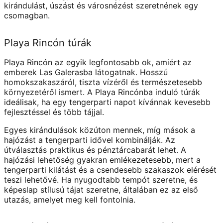
kirándulást, úszást és városnézést szeretnének egy
csomagban.
Playa Rincón túrák
Playa Rincón az egyik legfontosabb ok, amiért az
emberek Las Galerasba látogatnak. Hosszú
homokszakaszáról, tiszta vízéről és természetesebb
környezetéről ismert. A Playa Rincónba induló túrák
ideálisak, ha egy tengerparti napot kívánnak kevesebb
fejlesztéssel és több tájjal.
Egyes kirándulások közúton mennek, míg mások a
hajózást a tengerparti idővel kombinálják. Az
útválasztás praktikus és pénztárcabarát lehet. A
hajózási lehetőség gyakran emlékezetesebb, mert a
tengerparti kilátást és a csendesebb szakaszok elérését
teszi lehetővé. Ha nyugodtabb tempót szeretne, és
képeslap stílusú tájat szeretne, általában ez az első
utazás, amelyet meg kell fontolnia.