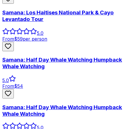
Samana: Los Haitises National Park & Cayo
Levantado Tour
5.0
From
$
59
per person
Samana: Half Day Whale Watching Humpback
Whale Watching
5.0
From
$
54
Samana: Half Day Whale Watching Humpback
Whale Watching
5.0