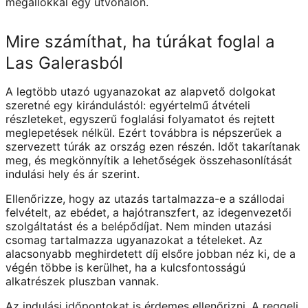
megállókkal egy útvonalon.
Mire számíthat, ha túrákat foglal a
Las Galerasból
A legtöbb utazó ugyanazokat az alapvető dolgokat
szeretné egy kirándulástól: egyértelmű átvételi
részleteket, egyszerű foglalási folyamatot és rejtett
meglepetések nélkül. Ezért továbbra is népszerűek a
szervezett túrák az ország ezen részén. Időt takarítanak
meg, és megkönnyítik a lehetőségek összehasonlítását
indulási hely és ár szerint.
Ellenőrizze, hogy az utazás tartalmazza-e a szállodai
felvételt, az ebédet, a hajótranszfert, az idegenvezetői
szolgáltatást és a belépődíjat. Nem minden utazási
csomag tartalmazza ugyanazokat a tételeket. Az
alacsonyabb meghirdetett díj elsőre jobban néz ki, de a
végén többe is kerülhet, ha a kulcsfontosságú
alkatrészek pluszban vannak.
Az indulási időpontokat is érdemes ellenőrizni. A reggeli