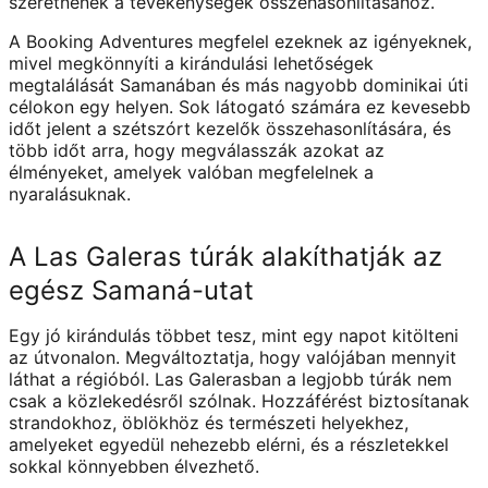
szeretnének a tevékenységek összehasonlításához.
A Booking Adventures megfelel ezeknek az igényeknek,
mivel megkönnyíti a kirándulási lehetőségek
megtalálását Samanában és más nagyobb dominikai úti
célokon egy helyen. Sok látogató számára ez kevesebb
időt jelent a szétszórt kezelők összehasonlítására, és
több időt arra, hogy megválasszák azokat az
élményeket, amelyek valóban megfelelnek a
nyaralásuknak.
A Las Galeras túrák alakíthatják az
egész Samaná-utat
Egy jó kirándulás többet tesz, mint egy napot kitölteni
az útvonalon. Megváltoztatja, hogy valójában mennyit
láthat a régióból. Las Galerasban a legjobb túrák nem
csak a közlekedésről szólnak. Hozzáférést biztosítanak
strandokhoz, öblökhöz és természeti helyekhez,
amelyeket egyedül nehezebb elérni, és a részletekkel
sokkal könnyebben élvezhető.