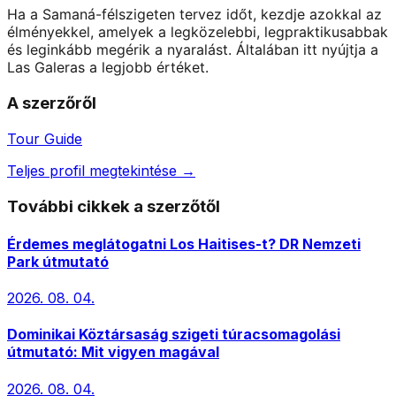
Ha a Samaná-félszigeten tervez időt, kezdje azokkal az
élményekkel, amelyek a legközelebbi, legpraktikusabbak
és leginkább megérik a nyaralást. Általában itt nyújtja a
Las Galeras a legjobb értéket.
A szerzőről
Tour Guide
Teljes profil megtekintése →
További cikkek a szerzőtől
Érdemes meglátogatni Los Haitises-t? DR Nemzeti
Park útmutató
2026. 08. 04.
Dominikai Köztársaság szigeti túracsomagolási
útmutató: Mit vigyen magával
2026. 08. 04.