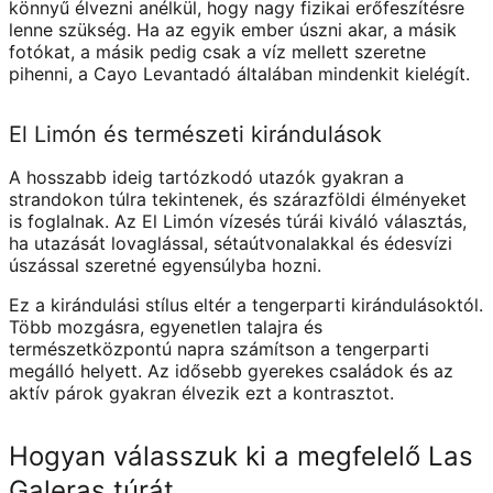
könnyű élvezni anélkül, hogy nagy fizikai erőfeszítésre
lenne szükség. Ha az egyik ember úszni akar, a másik
fotókat, a másik pedig csak a víz mellett szeretne
pihenni, a Cayo Levantadó általában mindenkit kielégít.
El Limón és természeti kirándulások
A hosszabb ideig tartózkodó utazók gyakran a
strandokon túlra tekintenek, és szárazföldi élményeket
is foglalnak. Az El Limón vízesés túrái kiváló választás,
ha utazását lovaglással, sétaútvonalakkal és édesvízi
úszással szeretné egyensúlyba hozni.
Ez a kirándulási stílus eltér a tengerparti kirándulásoktól.
Több mozgásra, egyenetlen talajra és
természetközpontú napra számítson a tengerparti
megálló helyett. Az idősebb gyerekes családok és az
aktív párok gyakran élvezik ezt a kontrasztot.
Hogyan válasszuk ki a megfelelő Las
Galeras túrát