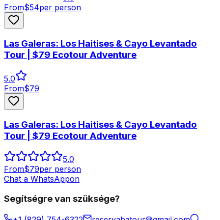
From
$
54
per person
Las Galeras: Los Haitises & Cayo Levantado
Tour | $79 Ecotour Adventure
5.0
From
$
79
Las Galeras: Los Haitises & Cayo Levantado
Tour | $79 Ecotour Adventure
5.0
From
$
79
per person
Chat a WhatsAppon
Segítségre van szüksége?
+1 (829) 754-6322
reservabatour@gmail.com