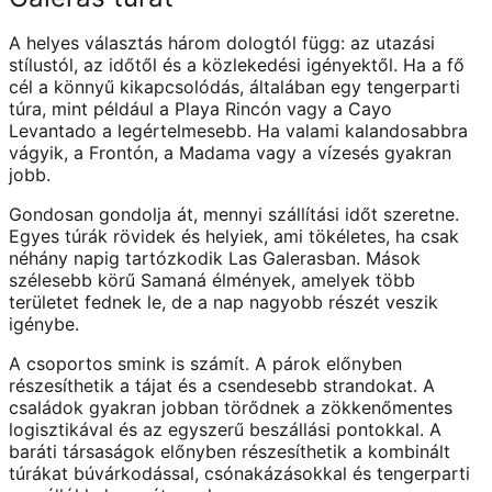
A helyes választás három dologtól függ: az utazási
stílustól, az időtől és a közlekedési igényektől. Ha a fő
cél a könnyű kikapcsolódás, általában egy tengerparti
túra, mint például a Playa Rincón vagy a Cayo
Levantado a legértelmesebb. Ha valami kalandosabbra
vágyik, a Frontón, a Madama vagy a vízesés gyakran
jobb.
Gondosan gondolja át, mennyi szállítási időt szeretne.
Egyes túrák rövidek és helyiek, ami tökéletes, ha csak
néhány napig tartózkodik Las Galerasban. Mások
szélesebb körű Samaná élmények, amelyek több
területet fednek le, de a nap nagyobb részét veszik
igénybe.
A csoportos smink is számít. A párok előnyben
részesíthetik a tájat és a csendesebb strandokat. A
családok gyakran jobban törődnek a zökkenőmentes
logisztikával és az egyszerű beszállási pontokkal. A
baráti társaságok előnyben részesíthetik a kombinált
túrákat búvárkodással, csónakázásokkal és tengerparti