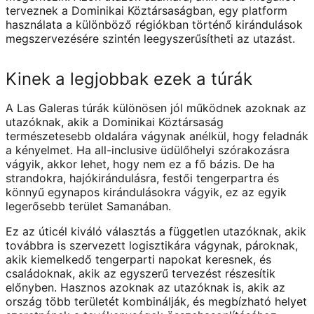
terveznek a Dominikai Köztársaságban, egy platform
használata a különböző régiókban történő kirándulások
megszervezésére szintén leegyszerűsítheti az utazást.
Kinek a legjobbak ezek a túrák
A Las Galeras túrák különösen jól működnek azoknak az
utazóknak, akik a Dominikai Köztársaság
természetesebb oldalára vágynak anélkül, hogy feladnák
a kényelmet. Ha all-inclusive üdülőhelyi szórakozásra
vágyik, akkor lehet, hogy nem ez a fő bázis. De ha
strandokra, hajókirándulásra, festői tengerpartra és
könnyű egynapos kirándulásokra vágyik, ez az egyik
legerősebb terület Samanában.
Ez az úticél kiváló választás a független utazóknak, akik
továbbra is szervezett logisztikára vágynak, pároknak,
akik kiemelkedő tengerparti napokat keresnek, és
családoknak, akik az egyszerű tervezést részesítik
előnyben. Hasznos azoknak az utazóknak is, akik az
ország több területét kombinálják, és megbízható helyet