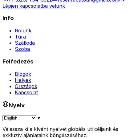
Lépjen kapcsolatba velünk
Info
Rólunk
Túra
Szálloda
Szoba
Felfedezés
Blogok
Helyek
Országok
Kapcsolat
Nyelv
▼
Válassza ki a kívánt nyelvet globális úti céljaink és
exkluzív ajánlataink böngészéséhez.