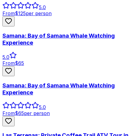
5.0
From
$
125
per person
Samana: Bay of Samana Whale Watching
Experience
5.0
From
$
65
Samana: Bay of Samana Whale Watching
Experience
5.0
From
$
65
per person
Las Terrenas: Private Coffee Trail ATV Tour in