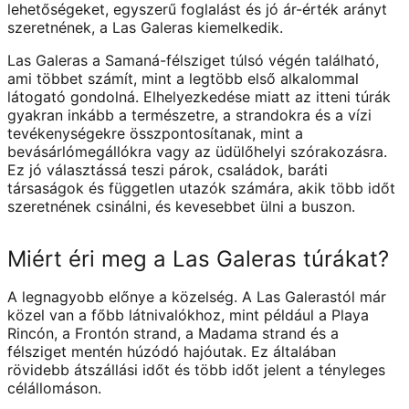
lehetőségeket, egyszerű foglalást és jó ár-érték arányt
szeretnének, a Las Galeras kiemelkedik.
Las Galeras a Samaná-félsziget túlsó végén található,
ami többet számít, mint a legtöbb első alkalommal
látogató gondolná. Elhelyezkedése miatt az itteni túrák
gyakran inkább a természetre, a strandokra és a vízi
tevékenységekre összpontosítanak, mint a
bevásárlómegállókra vagy az üdülőhelyi szórakozásra.
Ez jó választássá teszi párok, családok, baráti
társaságok és független utazók számára, akik több időt
szeretnének csinálni, és kevesebbet ülni a buszon.
Miért éri meg a Las Galeras túrákat?
A legnagyobb előnye a közelség. A Las Galerastól már
közel van a főbb látnivalókhoz, mint például a Playa
Rincón, a Frontón strand, a Madama strand és a
félsziget mentén húzódó hajóutak. Ez általában
rövidebb átszállási időt és több időt jelent a tényleges
célállomáson.