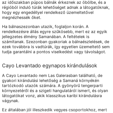
az időszakban púpos bálnák érkeznek az öbölbe, és a
régióból induló túrák lehetőséget adnak a látogatóknak,
hogy egy engedéllyel rendelkező üzemeltetővel
megnézhessék őket.
Ha bálnaszezonban utazik, foglaljon korán. A
rendelkezésre állás egyre szűkösebb, mert ez az egyik
jellegzetes élmény Samanában. A feltételek is
számítanak. Szezonban gyakoriak a bálnaészlelések, de
ezek továbbra is vadtúrák, így egyetlen üzemeltető sem
tudja garantálni a pontos viselkedést vagy távolságot.
Cayo Levantado egynapos kirándulások
A Cayo Levantado nem Las Galerasban található, de
gyakori kirándulási lehetőség a Samaná környékén
tartózkodó utazók számára. A gyönyörű tengerparti
környezetéről és a szigeti hangulatáról ismert, és olyan
látogatókat vonz, akik klasszikus karibi kirándulásra
vágynak.
Ez általában jól illeszkedik vegyes csoportokhoz, mert