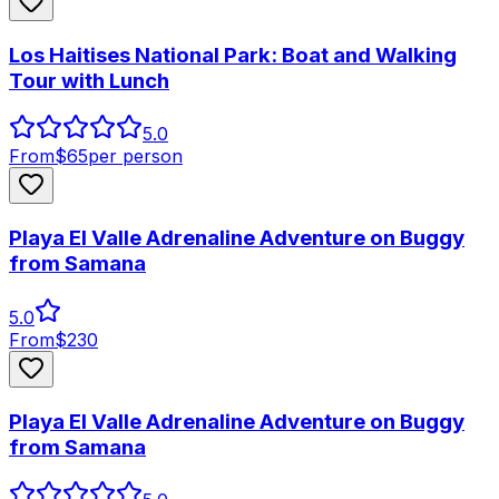
Los Haitises National Park: Boat and Walking
Tour with Lunch
5.0
From
$
65
per person
Playa El Valle Adrenaline Adventure on Buggy
from Samana
5.0
From
$
230
Playa El Valle Adrenaline Adventure on Buggy
from Samana