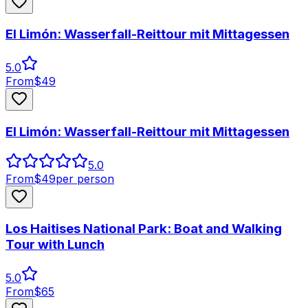
El Limón: Wasserfall-Reittour mit Mittagessen
5.0
From
$
49
El Limón: Wasserfall-Reittour mit Mittagessen
5.0
From
$
49
per person
Los Haitises National Park: Boat and Walking
Tour with Lunch
5.0
From
$
65