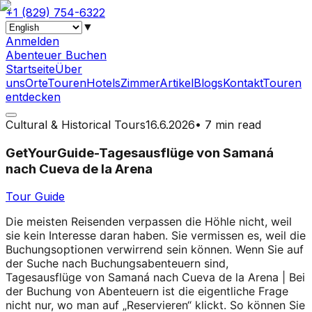
+1 (829) 754-6322
▼
Anmelden
Abenteuer Buchen
Startseite
Über
uns
Orte
Touren
Hotels
Zimmer
Artikel
Blogs
Kontakt
Touren
entdecken
Cultural & Historical Tours
16.6.2026
•
7 min read
GetYourGuide-Tagesausflüge von Samaná
nach Cueva de la Arena
Tour Guide
Die meisten Reisenden verpassen die Höhle nicht, weil
sie kein Interesse daran haben. Sie vermissen es, weil die
Buchungsoptionen verwirrend sein können. Wenn Sie auf
der Suche nach Buchungsabenteuern sind,
Tagesausflüge von Samaná nach Cueva de la Arena | Bei
der Buchung von Abenteuern ist die eigentliche Frage
nicht nur, wo man auf „Reservieren“ klickt. So können Sie