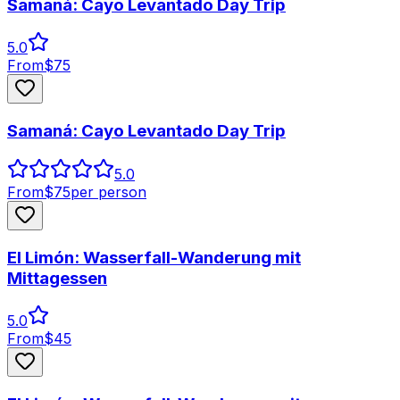
Samaná: Cayo Levantado Day Trip
5.0
From
$
75
Samaná: Cayo Levantado Day Trip
5.0
From
$
75
per person
El Limón: Wasserfall-Wanderung mit
Mittagessen
5.0
From
$
45