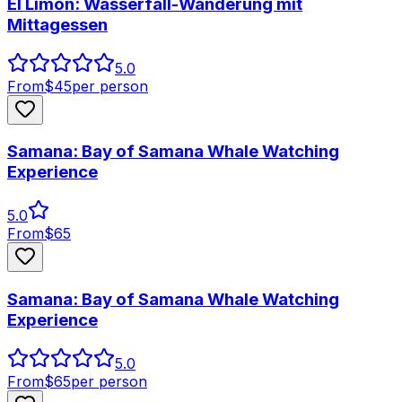
El Limón: Wasserfall-Wanderung mit
Mittagessen
5.0
From
$
45
per person
Samana: Bay of Samana Whale Watching
Experience
5.0
From
$
65
Samana: Bay of Samana Whale Watching
Experience
5.0
From
$
65
per person