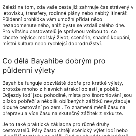
Záleží na tom, zda vaše cesta již zahrnuje čas strávený v
letovisku, transfery, rodinné plány nebo nabitý itinerář.
Půldenní prohlídka vám umožní přidat něco
nezapomenutelného, ​​aniž byste se vzdali celého dne.
Pro většinu cestovatelů je správnou volbou to, co
chcete nejvíce: mořský život, scenérie, snadné koupání,
místní kultura nebo rychlejší dobrodružství.
Co dělá Bayahibe dobrým pro
půldenní výlety
Bayahibe funguje obzvláště dobře pro krátké výlety,
protože mnoho z hlavních atrakcí oblasti je poblíž.
Odjezdy lodí jsou pohodlné, místa pro šnorchlování jsou
blízko pobřeží a několik oblíbených zážitků nevyžaduje
dlouhé cestování po zemi. To znamená méně času na
přepravu a více času na skutečný zážitek z exkurze.
Je to také praktická základna pro různé druhy
cestovatelů. Páry často chtějí scénický výlet lodí nebo