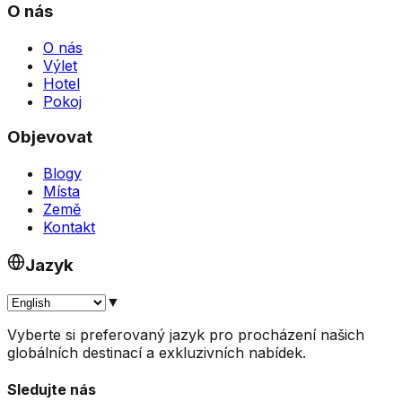
O nás
O nás
Výlet
Hotel
Pokoj
Objevovat
Blogy
Místa
Země
Kontakt
Jazyk
▼
Vyberte si preferovaný jazyk pro procházení našich
globálních destinací a exkluzivních nabídek.
Sledujte nás