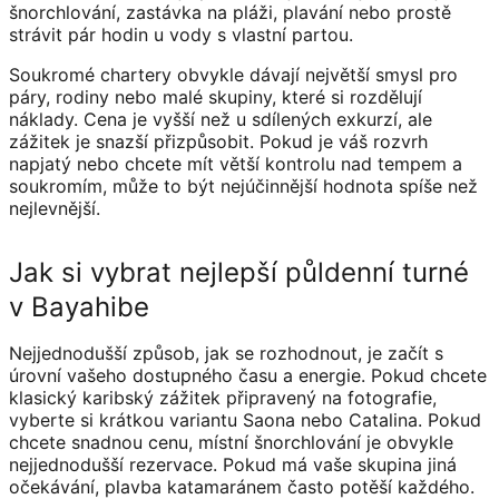
šnorchlování, zastávka na pláži, plavání nebo prostě
strávit pár hodin u vody s vlastní partou.
Soukromé chartery obvykle dávají největší smysl pro
páry, rodiny nebo malé skupiny, které si rozdělují
náklady. Cena je vyšší než u sdílených exkurzí, ale
zážitek je snazší přizpůsobit. Pokud je váš rozvrh
napjatý nebo chcete mít větší kontrolu nad tempem a
soukromím, může to být nejúčinnější hodnota spíše než
nejlevnější.
Jak si vybrat nejlepší půldenní turné
v Bayahibe
Nejjednodušší způsob, jak se rozhodnout, je začít s
úrovní vašeho dostupného času a energie. Pokud chcete
klasický karibský zážitek připravený na fotografie,
vyberte si krátkou variantu Saona nebo Catalina. Pokud
chcete snadnou cenu, místní šnorchlování je obvykle
nejjednodušší rezervace. Pokud má vaše skupina jiná
očekávání, plavba katamaránem často potěší každého.