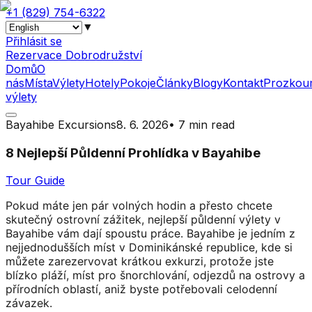
+1 (829) 754-6322
▼
Přihlásit se
Rezervace Dobrodružství
Domů
O
nás
Místa
Výlety
Hotely
Pokoje
Články
Blogy
Kontakt
Prozkou
výlety
Bayahibe Excursions
8. 6. 2026
•
7 min read
8 Nejlepší Půldenní Prohlídka v Bayahibe
Tour Guide
Pokud máte jen pár volných hodin a přesto chcete
skutečný ostrovní zážitek, nejlepší půldenní výlety v
Bayahibe vám dají spoustu práce. Bayahibe je jedním z
nejjednodušších míst v Dominikánské republice, kde si
můžete zarezervovat krátkou exkurzi, protože jste
blízko pláží, míst pro šnorchlování, odjezdů na ostrovy a
přírodních oblastí, aniž byste potřebovali celodenní
závazek.