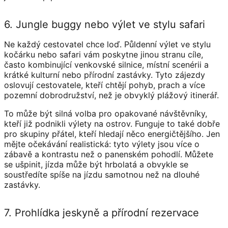
6. Jungle buggy nebo výlet ve stylu safari
Ne každý cestovatel chce loď. Půldenní výlet ve stylu
kočárku nebo safari vám poskytne jinou stranu cíle,
často kombinující venkovské silnice, místní scenérii a
krátké kulturní nebo přírodní zastávky. Tyto zájezdy
oslovují cestovatele, kteří chtějí pohyb, prach a více
pozemní dobrodružství, než je obvyklý plážový itinerář.
To může být silná volba pro opakované návštěvníky,
kteří již podnikli výlety na ostrov. Funguje to také dobře
pro skupiny přátel, kteří hledají něco energičtějšího. Jen
mějte očekávání realistická: tyto výlety jsou více o
zábavě a kontrastu než o panenském pohodlí. Můžete
se ušpinit, jízda může být hrbolatá a obvykle se
soustředíte spíše na jízdu samotnou než na dlouhé
zastávky.
7. Prohlídka jeskyně a přírodní rezervace