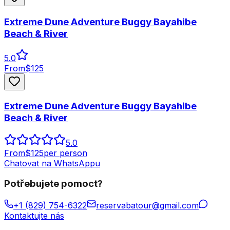
Extreme Dune Adventure Buggy Bayahibe
Beach & River
5.0
From
$
125
Extreme Dune Adventure Buggy Bayahibe
Beach & River
5.0
From
$
125
per person
Chatovat na WhatsAppu
Potřebujete pomoct?
+1 (829) 754-6322
reservabatour@gmail.com
Kontaktujte nás