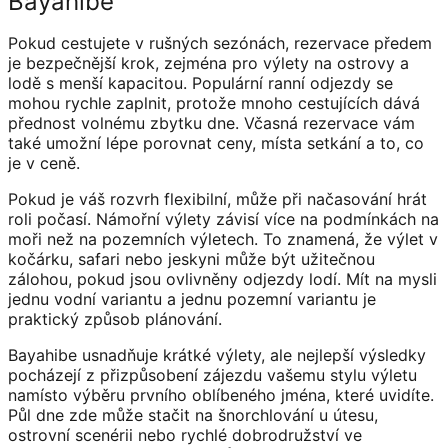
Bayahibe
Pokud cestujete v rušných sezónách, rezervace předem
je bezpečnější krok, zejména pro výlety na ostrovy a
lodě s menší kapacitou. Populární ranní odjezdy se
mohou rychle zaplnit, protože mnoho cestujících dává
přednost volnému zbytku dne. Včasná rezervace vám
také umožní lépe porovnat ceny, místa setkání a to, co
je v ceně.
Pokud je váš rozvrh flexibilní, může při načasování hrát
roli počasí. Námořní výlety závisí více na podmínkách na
moři než na pozemních výletech. To znamená, že výlet v
kočárku, safari nebo jeskyni může být užitečnou
zálohou, pokud jsou ovlivněny odjezdy lodí. Mít na mysli
jednu vodní variantu a jednu pozemní variantu je
praktický způsob plánování.
Bayahibe usnadňuje krátké výlety, ale nejlepší výsledky
pocházejí z přizpůsobení zájezdu vašemu stylu výletu
namísto výběru prvního oblíbeného jména, které uvidíte.
Půl dne zde může stačit na šnorchlování u útesu,
ostrovní scenérii nebo rychlé dobrodružství ve