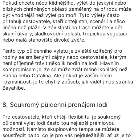
Pokud chcete něco klidnějšího, výlet do jeskyní nebo
blízkých chráněných oblastí zaměřený na přírodu může
být vhodnější než výlet po moři. Tyto výlety často
přitahují cestovatele, kteří chtějí stín, scenérii a něco
jiného než pláže. V závislosti na trase můžete vidět
skalní útvary, sladkovodní oblasti, tropickou vegetaci
nebo malá stanoviště divoké zvěře.
Tento typ půldenního výletu je zvláště užitečný pro
rodiny se smíšenými zájmy nebo cestovatele, kterým
není příjemné trávit několik hodin na lodi. Hlavním
kompromisem je, že se může zdát méně ikonický než
Saona nebo Catalina. Ale pokud je vaším cílem
rozmanitost, je to chytrý způsob, jak vidět jinou stránku
Bayahibe.
8. Soukromý půldenní pronájem lodí
Pro cestovatele, kteří chtějí flexibilitu, je soukromý
půldenní výlet lodí často tou nejlepší prémiovou
možností. Namísto skupinového tempa se můžete
soustředit na to, co je pro vás nejdůležitější, ať už je to