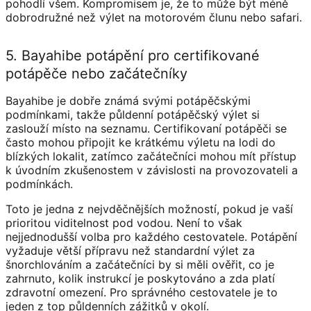
pohodlí všem. Kompromisem je, že to může být méně
dobrodružné než výlet na motorovém člunu nebo safari.
5. Bayahibe potápění pro certifikované
potápěče nebo začátečníky
Bayahibe je dobře známá svými potápěčskými
podmínkami, takže půldenní potápěčský výlet si
zaslouží místo na seznamu. Certifikovaní potápěči se
často mohou připojit ke krátkému výletu na lodi do
blízkých lokalit, zatímco začátečníci mohou mít přístup
k úvodním zkušenostem v závislosti na provozovateli a
podmínkách.
Toto je jedna z nejvděčnějších možností, pokud je vaší
prioritou viditelnost pod vodou. Není to však
nejjednodušší volba pro každého cestovatele. Potápění
vyžaduje větší přípravu než standardní výlet za
šnorchlováním a začátečníci by si měli ověřit, co je
zahrnuto, kolik instrukcí je poskytováno a zda platí
zdravotní omezení. Pro správného cestovatele je to
jeden z top půldenních zážitků v okolí.