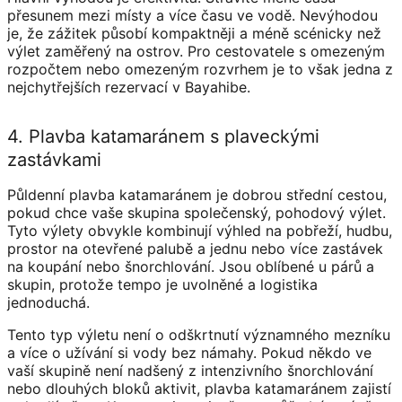
přesunem mezi místy a více času ve vodě. Nevýhodou
je, že zážitek působí kompaktněji a méně scénicky než
výlet zaměřený na ostrov. Pro cestovatele s omezeným
rozpočtem nebo omezeným rozvrhem je to však jedna z
nejchytřejších rezervací v Bayahibe.
4. Plavba katamaránem s plaveckými
zastávkami
Půldenní plavba katamaránem je dobrou střední cestou,
pokud chce vaše skupina společenský, pohodový výlet.
Tyto výlety obvykle kombinují výhled na pobřeží, hudbu,
prostor na otevřené palubě a jednu nebo více zastávek
na koupání nebo šnorchlování. Jsou oblíbené u párů a
skupin, protože tempo je uvolněné a logistika
jednoduchá.
Tento typ výletu není o odškrtnutí významného mezníku
a více o užívání si vody bez námahy. Pokud někdo ve
vaší skupině není nadšený z intenzivního šnorchlování
nebo dlouhých bloků aktivit, plavba katamaránem zajistí