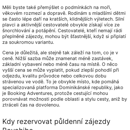
Měli byste také přemýšlet o podmínkách na moři,
věkovém rozmezí a dopravě. Rodinám s mladšími dětmi
se často lépe daří na kratších, klidnějších výletech. Silní
plavci a aktivnější cestovatelé obvykle získají více ze
šnorchlování a potápění. Cestovatelé, kteří nemají rádi
přeplněné zájezdy, mohou být šťastnější, když si připlatí
za soukromou variantu.
Cena je důležitá, ale stejně tak záleží na tom, co je v
ceně. Nižší sazba může znamenat méně zastávek,
základní vybavení nebo méně času na místě. O něco
vyšší cena se může vyplatit, pokud zlepší pohodlí při
odjezdu, kvalitu průvodce nebo celkovou dobu
strávenou ve vodě. To je obvykle místo, kde pomáhá
specializovaná platforma Dominikánské republiky, jako
je Booking Adventures, protože cestující mohou
porovnávat možnosti podle oblasti a stylu cesty, aniž by
ztráceli čas na dovolenou.
Kdy rezervovat půldenní zájezdy