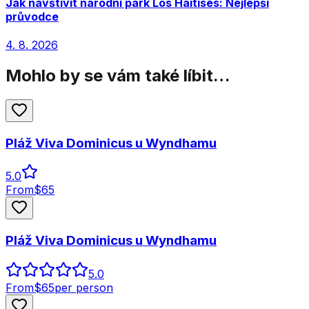
Jak navštívit národní park Los Haitises: Nejlepší
průvodce
4. 8. 2026
Mohlo by se vám také líbit…
Pláž Viva Dominicus u Wyndhamu
5.0
From
$
65
Pláž Viva Dominicus u Wyndhamu
5.0
From
$
65
per person