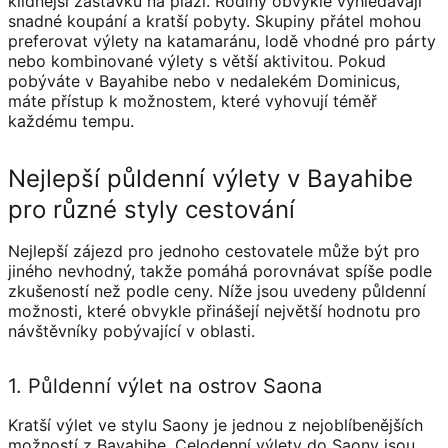
klidnější zastávku na pláži. Rodiny obvykle vyhledávají
snadné koupání a kratší pobyty. Skupiny přátel mohou
preferovat výlety na katamaránu, lodě vhodné pro párty
nebo kombinované výlety s větší aktivitou. Pokud
pobýváte v Bayahibe nebo v nedalekém Dominicus,
máte přístup k možnostem, které vyhovují téměř
každému tempu.
Nejlepší půldenní výlety v Bayahibe
pro různé styly cestování
Nejlepší zájezd pro jednoho cestovatele může být pro
jiného nevhodný, takže pomáhá porovnávat spíše podle
zkušeností než podle ceny. Níže jsou uvedeny půldenní
možnosti, které obvykle přinášejí největší hodnotu pro
návštěvníky pobývající v oblasti.
1. Půldenní výlet na ostrov Saona
Kratší výlet ve stylu Saony je jednou z nejoblíbenějších
možností z Bayahibe. Celodenní výlety do Saony jsou