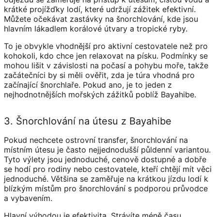
krátké projížďky lodí, které udržují zážitek efektivní.
Můžete očekávat zastávky na šnorchlování, kde jsou
hlavním lákadlem korálové útvary a tropické ryby.
To je obvykle vhodnější pro aktivní cestovatele než pro
kohokoli, kdo chce jen relaxovat na písku. Podmínky se
mohou lišit v závislosti na počasí a pohybu moře, takže
začátečníci by si měli ověřit, zda je túra vhodná pro
začínající šnorchlaře. Pokud ano, je to jeden z
nejhodnotnějších mořských zážitků poblíž Bayahibe.
3. Šnorchlování na útesu z Bayahibe
Pokud nechcete ostrovní transfer, šnorchlování na
místním útesu je často nejjednodušší půldenní variantou.
Tyto výlety jsou jednoduché, cenově dostupné a dobře
se hodí pro rodiny nebo cestovatele, kteří chtějí mít věci
jednoduché. Většina se zaměřuje na krátkou jízdu lodí k
blízkým místům pro šnorchlování s podporou průvodce
a vybavením.
Hlavní výhodou je efektivita. Strávíte méně času