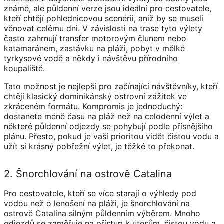
známé, ale půldenní verze jsou ideální pro cestovatele,
kteří chtějí pohlednicovou scenérii, aniž by se museli
věnovat celému dni. V závislosti na trase tyto výlety
často zahrnují transfer motorovým člunem nebo
katamaránem, zastávku na pláži, pobyt v mělké
tyrkysové vodě a někdy i návštěvu přírodního
koupaliště.
Tato možnost je nejlepší pro začínající návštěvníky, kteří
chtějí klasický dominikánský ostrovní zážitek ve
zkráceném formátu. Kompromis je jednoduchý:
dostanete méně času na pláž než na celodenní výlet a
některé půldenní odjezdy se pohybují podle přísnějšího
plánu. Přesto, pokud je vaší prioritou vidět čistou vodu a
užít si krásný pobřežní výlet, je těžké to překonat.
2. Šnorchlování na ostrově Catalina
Pro cestovatele, kteří se více starají o výhledy pod
vodou než o lenošení na pláži, je šnorchlování na
ostrově Catalina silným půldenním výběrem. Mnoho
odjezdů se zaměřuje na přístup k útesům, čistou vodu a