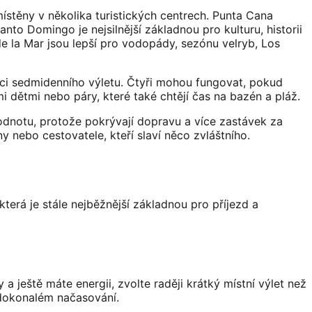
ístěny v několika turistických centrech. Punta Cana
nto Domingo je nejsilnější základnou pro kulturu, historii
e la Mar jsou lepší pro vodopády, sezónu velryb, Los
ámci sedmidenního výletu. Čtyři mohou fungovat, pokud
 dětmi nebo páry, které také chtějí čas na bazén a pláž.
odnotu, protože pokrývají dopravu a více zastávek za
ny nebo cestovatele, kteří slaví něco zvláštního.
terá je stále nejběžnější základnou pro příjezd a
a ještě máte energii, zvolte raději krátký místní výlet než
a dokonalém načasování.