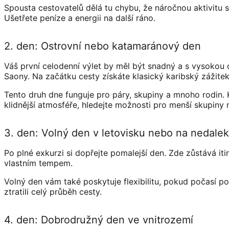
Spousta cestovatelů dělá tu chybu, že náročnou aktivitu s
Ušetřete peníze a energii na další ráno.
2. den: Ostrovní nebo katamaránový den
Váš první celodenní výlet by měl být snadný a s vysokou
Saony. Na začátku cesty získáte klasický karibský zážitek
Tento druh dne funguje pro páry, skupiny a mnoho rodin.
klidnější atmosféře, hledejte možnosti pro menší skupin
3. den: Volný den v letovisku nebo na nedalek
Po plné exkurzi si dopřejte pomalejší den. Zde zůstává iti
vlastním tempem.
Volný den vám také poskytuje flexibilitu, pokud počasí p
ztratili celý průběh cesty.
4. den: Dobrodružný den ve vnitrozemí