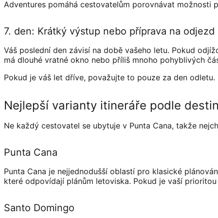
Adventures pomáhá cestovatelům porovnávat možnosti pod
7. den: Krátký výstup nebo příprava na odjezd
Váš poslední den závisí na době vašeho letu. Pokud odjíž
má dlouhé vratné okno nebo příliš mnoho pohyblivých čás
Pokud je váš let dříve, považujte to pouze za den odletu.
Nejlepší varianty itineráře podle desti
Ne každý cestovatel se ubytuje v Punta Cana, takže nejchyt
Punta Cana
Punta Cana je nejjednodušší oblastí pro klasické plánován
které odpovídají plánům letoviska. Pokud je vaší prioritou p
Santo Domingo