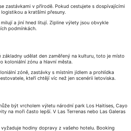
se zastávkami v přírodě. Pokud cestujete s dospívajícími
 logistikou a kratšími přesuny.
jí a jiní hned litují. Zipline výlety jsou obvykle
ních podmínkách.
 základny udělat den zaměřený na kulturu, toto je místo
o koloniální zónu a hlavní města.
loniální zóně, zastávky s místním jídlem a prohlídka
tovatele, kteří chtějí víc než jen scenérii letoviska.
 může být vrcholem výletu národní park Los Haitises, Cayo
ity na moři často lepší. V Las Terrenas nebo Las Galeras
d vyžaduje hodiny dopravy z vašeho hotelu. Booking