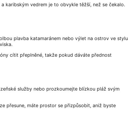
y a karibským vedrem je to obvykle těžší, než se čekalo.
volbou plavba katamaránem nebo výlet na ostrov ve stylu
viska.
óny cítit přeplněné, takže pokud dáváte přednost
si lázeňské služby nebo prozkoumejte blízkou pláž svým
ze přesune, máte prostor se přizpůsobit, aniž byste