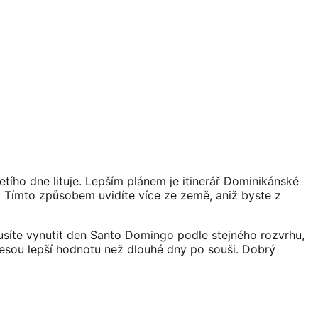
etího dne lituje. Lepším plánem je itinerář Dominikánské
ni. Tímto způsobem uvidíte více ze země, aniž byste z
musíte vynutit den Santo Domingo podle stejného rozvrhu,
inesou lepší hodnotu než dlouhé dny po souši. Dobrý