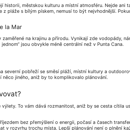
í historii, městskou kulturu a místní atmosféru. Nejde ani t
z pláže s bílým pískem, nemusí to být nejvhodnější. Pokud 
e la Mar
ety zaměřené na krajinu a přírodu. Vynikají zde vodopády, ná
v jednom“ jsou obvykle méně centrální než v Punta Cana.
 na severní pobřeží se směsí pláží, místní kultury a outdoo
í něco jiného, ​​aniž by to komplikovalo plánování.
rvovat?
 výlety. To vám dává rozmanitost, aniž by se cesta cítila 
íjezdem bez přemýšlení o energii, počasí a časech transferu
t v rozvrhu trochu místa. Lepší plánování není o plnění ka