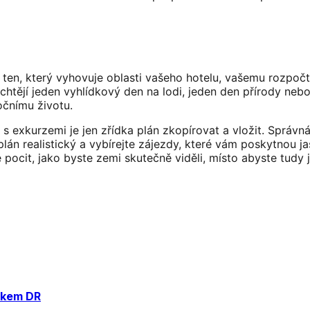
to ten, který vyhovuje oblasti vašeho hotelu, vašemu rozpoč
 chtějí jeden vyhlídkový den na lodi, jeden den přírody neb
očnímu životu.
y s exkurzemi je jen zřídka plán zkopírovat a vložit. Správ
j plán realistický a vybírejte zájezdy, které vám poskytnou
ocit, jako byste zemi skutečně viděli, místo abyste tudy je
rkem DR