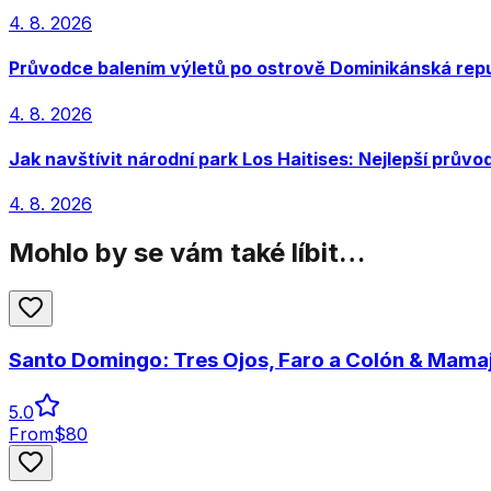
4. 8. 2026
Průvodce balením výletů po ostrově Dominikánská repub
4. 8. 2026
Jak navštívit národní park Los Haitises: Nejlepší průvo
4. 8. 2026
Mohlo by se vám také líbit…
Santo Domingo: Tres Ojos, Faro a Colón & Mama
5.0
From
$
80