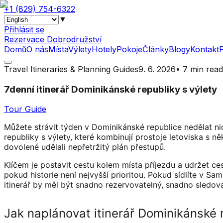
+1 (829) 754-6322
▼
Přihlásit se
Rezervace Dobrodružství
Domů
O nás
Místa
Výlety
Hotely
Pokoje
Články
Blogy
Kontakt
Travel Itineraries & Planning Guides
9. 6. 2026
•
7 min read
7denní itinerář Dominikánské republiky s výlety
Tour Guide
Můžete strávit týden v Dominikánské republice nedělat nic 
republiky s výlety, které kombinují prostoje letoviska s 
dovolené udělali nepřetržitý plán přestupů.
Klíčem je postavit cestu kolem místa příjezdu a udržet c
pokud historie není nejvyšší prioritou. Pokud sídlíte v 
itinerář by měl být snadno rezervovatelný, snadno sledovat
Jak naplánovat itinerář Dominikánské r