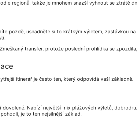
le regionů, takže je mnohem snazší vyhnout se ztrátě dn
díte pozdě, usnadněte si to krátkým výletem, zastávkou na
tí.
 Zmeškaný transfer, protože poslední prohlídka se zpozdila
nace
řejší itinerář je často ten, který odpovídá vaší základně.
í dovolené. Nabízí největší mix plážových výletů, dobrodruž
ohodlí, je to ten nejsilnější základ.