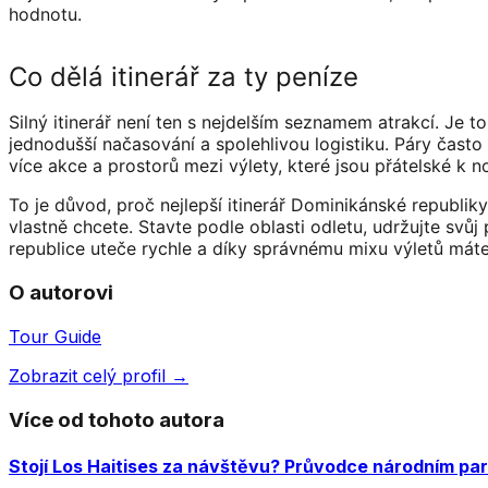
hodnotu.
Co dělá itinerář za ty peníze
Silný itinerář není ten s nejdelším seznamem atrakcí. Je 
jednodušší načasování a spolehlivou logistiku. Páry často
více akce a prostorů mezi výlety, které jsou přátelské k n
To je důvod, proč nejlepší itinerář Dominikánské republik
vlastně chcete. Stavte podle oblasti odletu, udržujte svů
republice uteče rychle a díky správnému mixu výletů máte p
O autorovi
Tour Guide
Zobrazit celý profil →
Více od tohoto autora
Stojí Los Haitises za návštěvu? Průvodce národním pa