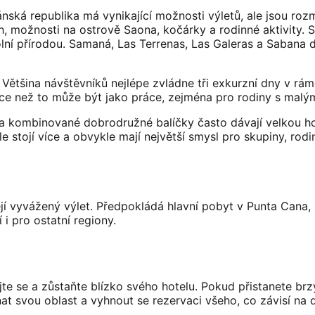
ská republika má vynikající možnosti výletů, ale jsou rozm
, možnosti na ostrově Saona, kočárky a rodinné aktivity. Sa
lní přírodou. Samaná, Las Terrenas, Las Galeras a Sabana d
. Většina návštěvníků nejlépe zvládne tři exkurzní dny v r
ce než to může být jako práce, zejména pro rodiny s malými
h a kombinované dobrodružné balíčky často dávají velkou h
le stojí více a obvykle mají největší smysl pro skupiny, rodi
jí vyvážený výlet. Předpokládá hlavní pobyt v Punta Cana, k
 i pro ostatní regiony.
te se a zůstaňte blízko svého hotelu. Pokud přistanete brzy 
znat svou oblast a vyhnout se rezervaci všeho, co závisí n