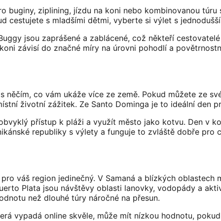
ro buginy, ziplining, jízdu na koni nebo kombinovanou túru 
ud cestujete s mladšími dětmi, vyberte si výlet s jednodušší
ggy jsou zaprášené a zablácené, což někteří cestovatelé milu
koni závisí do značné míry na úrovni pohodlí a povětrnost
i s něčím, co vám ukáže více ze země. Pokud můžete ze své
tní životní zážitek. Ze Santo Dominga je to ideální den pr
obvyklý přístup k pláži a využít město jako kotvu. Den v ko
kánské republiky s výlety a funguje to zvláště dobře pro ces
 je pro váš region jedinečný. V Samaná a blízkých oblastech
erto Plata jsou návštěvy oblasti lanovky, vodopády a aktiv
hodnotu než dlouhé túry náročné na přesun.
která vypadá online skvěle, může mít nízkou hodnotu, poku