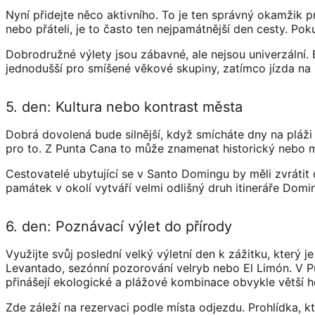
Nyní přidejte něco aktivního. To je ten správný okamžik p
nebo přáteli, je to často ten nejpamátnější den cesty. Pok
Dobrodružné výlety jsou zábavné, ale nejsou univerzální. Bu
jednodušší pro smíšené věkové skupiny, zatímco jízda na 
5. den: Kultura nebo kontrast města
Dobrá dovolená bude silnější, když smícháte dny na pláž
pro to. Z Punta Cana to může znamenat historický nebo mís
Cestovatelé ubytující se v Santo Domingu by měli zvrátit 
památek v okolí vytváří velmi odlišný druh itineráře Domini
6. den: Poznávací výlet do přírody
Využijte svůj poslední velký výletní den k zážitku, který
Levantado, sezónní pozorování velryb nebo El Limón. V Pu
přinášejí ekologické a plážové kombinace obvykle větší 
Zde záleží na rezervaci podle místa odjezdu. Prohlídka, 