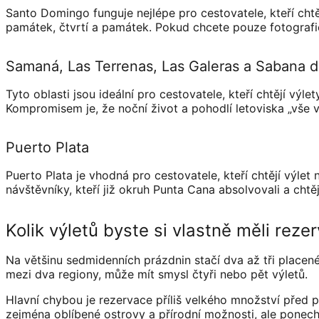
Santo Domingo funguje nejlépe pro cestovatele, kteří chtěj
památek, čtvrtí a památek. Pokud chcete pouze fotografie 
Samaná, Las Terrenas, Las Galeras a Sabana d
Tyto oblasti jsou ideální pro cestovatele, kteří chtějí výl
Kompromisem je, že noční život a pohodlí letoviska „vše 
Puerto Plata
Puerto Plata je vhodná pro cestovatele, kteří chtějí výlet
návštěvníky, kteří již okruh Punta Cana absolvovali a chtěj
Kolik výletů byste si vlastně měli reze
Na většinu sedmidenních prázdnin stačí dva až tři placené
mezi dva regiony, může mít smysl čtyři nebo pět výletů.
Hlavní chybou je rezervace příliš velkého množství před př
zejména oblíbené ostrovy a přírodní možnosti, ale ponecha