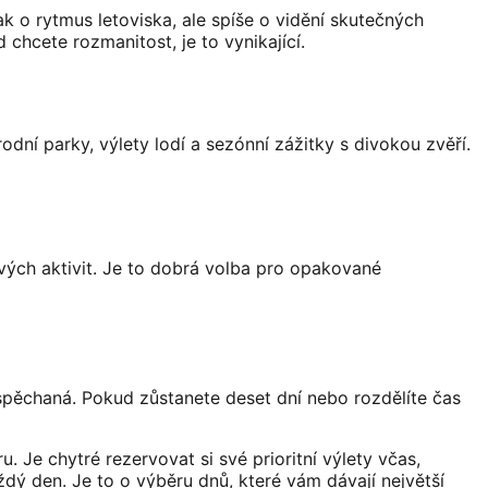
ak o rytmus letoviska, ale spíše o vidění skutečných
chcete rozmanitost, je to vynikající.
rodní parky, výlety lodí a sezónní zážitky s divokou zvěří.
rových aktivit. Je to dobrá volba pro opakované
uspěchaná. Pokud zůstanete deset dní nebo rozdělíte čas
. Je chytré rezervovat si své prioritní výlety včas,
ždý den. Je to o výběru dnů, které vám dávají největší