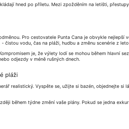
kládají hned po příletu. Mezi zpožděním na letišti, přestup
 odměnou. Pro cestovatele Punta Cana je obvykle nejlepší 
 - čistou vodu, čas na pláži, hudbu a změnu scenérie z leto
 Kompromisem je, že výlety lodí se mohou během hlavní sez
y nebo odjezdy v méně rušných dnech.
é pláži
nerář realistický. Vyspěte se, užijte si bazén, objednejte 
ozději během týdne změní vaše plány. Pokud se jedna exkur