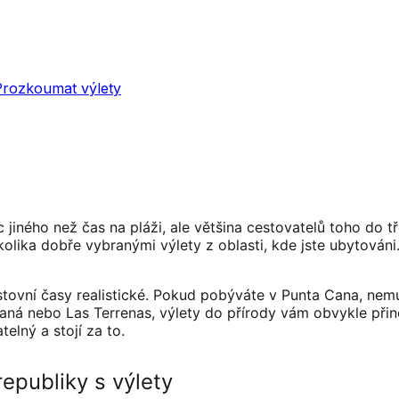
Prozkoumat výlety
jiného než čas na pláži, ale většina cestovatelů toho do tř
několika dobře vybranými výlety z oblasti, kde jste ubytová
estovní časy realistické. Pokud pobýváte v Punta Cana, ne
Samaná nebo Las Terrenas, výlety do přírody vám obvykle př
elný a stojí za to.
epubliky s výlety