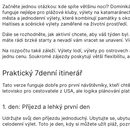
Začněte jednou otázkou: kde spíte většinu nocí? Dominikán
funguje nejlépe pro plážové kluby, výlety na katamaránech
města a jednodenní výlety, které kombinují památky s oko
Haitises a scénické výlety zaměřené na životní prostředí.
Dále se rozhodněte, jak aktivní chcete, aby váš týden byl
máte rádi brzké starty a nevadí vám vracet se unavení. Ví
Na rozpočtu také záleží. Výlety lodí, výlety po ostrovec
jednu cenu. Soukromé zájezdy poskytují větší flexibilitu, a
Praktický 7denní itinerář
Tato verze funguje dobře pro první návštěvníky, kteří chtě
letovisko pro cestovatele z USA, ale logika plánování platí
1. den: Příjezd a lehký první den
Udržujte svůj den příjezdu jednoduchý. Ubytujte se, ubytuj
celodenní výlet. Toto je den, kdy si můžete užít pláž, po